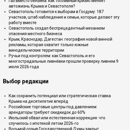
Газ вместо бензина: как топливный кризис меняет
автожизнь Крыма и Севастополя?
Севастополь готовится к выборам в Госдуму: 187
участков, штаб наблюдения и семьи, которые делают эту
работу вместе
Севастополь создал беспрецедентный механизм
спасения местного бизнеса
Крым, Краснодар, Дагестан: география новой винной
рекламы, которая охватит только южные
винодельческие территории
Ручьи под контролем: как Севастополь и его
многострадальные ливнёвки прошли проверку ливнем 9
июля 2026 года
Выбор редакции
Как сохранить потенциал или стратегическая ставка
Крыма на десятилетие вперёд
Российские торговые центры под давлением:
арендаторы требуют скидкидок до 60%
Июльский обвал или естественная коррекция: что
случилось с ипотекой летом 2026-го
Восьмой созыв Государственной Думы закрыт.