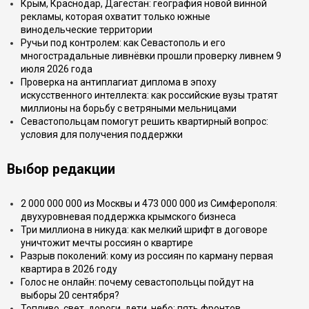
Крым, Краснодар, Дагестан: география новой винной
рекламы, которая охватит только южные
винодельческие территории
Ручьи под контролем: как Севастополь и его
многострадальные ливнёвки прошли проверку ливнем 9
июля 2026 года
Проверка на антиплагиат диплома в эпоху
искусственного интеллекта: как российские вузы тратят
миллионы на борьбу с ветряными мельницами
Севастопольцам помогут решить квартирный вопрос:
условия для получения поддержки
Выбор редакции
2 000 000 000 из Москвы и 473 000 000 из Симферополя:
двухуровневая поддержка крымского бизнеса
Три миллиона в никуда: как мелкий шрифт в договоре
уничтожит мечты россиян о квартире
Разрыв поколений: кому из россиян по карману первая
квартира в 2026 году
Голос не онлайн: почему севастопольцы пойдут на
выборы 20 сентября?
Топливо, свет, дороги, дети, небо: пять фронтов