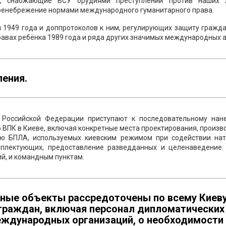
ы, снабжающие ВСУ орудиями преступлений против наших 
пренебрежение нормами международного гуманитарного права.
 1949 года и доппротоколов к ним, регулирующих защиту гражда
равах ребёнка 1989 года и ряда других значимых международных а
пения.
Российской Федерации приступают к последовательному нан
 ВПК в Киеве, включая конкретные места проектирования, произв
ию БПЛА, используемых киевским режимом при содействии нат
омплектующих, предоставление разведданных и целенаведение.
ий, и командным пунктам.
нные объекты рассредоточены по всему Киеву
граждан, включая персонал дипломатических
еждународных организаций, о необходимости