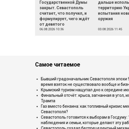
Государственной Думы
дальше исполь
закрыт. Севастополь
территорию Ук
считает, что получил, и
испытания нов
формулирует, чего ждёт
оружия
от девятого
06.08.2026 10:36
03.08.2026 11:45
Самое читаемое
Бывший градоначальник Севастополя эпохи 90
время взяток не существовало вообще и бизн
Крымский туризм нащупал дно к середине ию
Финальный отсчёт: крыса, загнанная в угол, 
Трампа
Газ вместо бензина: как топливный кризис м
Севастополя?
Севастополь готовится к выборам в Госдуму: 
наблюдения и семьи, которые делают эту раб
Севастополь создал беспрецедентный механ