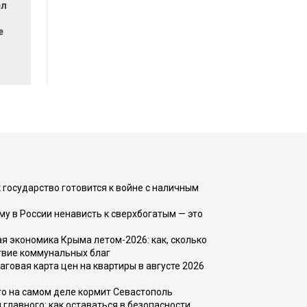
ел
е
 государство готовится к войне с наличным
ему в России ненависть к сверхбогатым — это
 экономика Крыма летом-2026: как, сколько
твие коммунальных благ
говая карта цен на квартиры в августе 2026
то на самом деле кормит Севастополь
главного: как оставаться в безопасности,