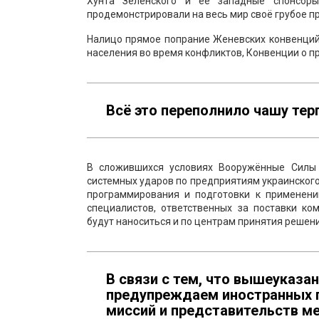
Хунта Зеленского и её западные спонсор
продемонстрировали на весь мир своё грубое 
Налицо прямое попрание Женевских конвенций
населения во время конфликтов, Конвенции о п
Всё это переполнило чашу тер
В сложившихся условиях Вооружённые Силы 
системных ударов по предприятиям украинского
программирования и подготовки к применен
специалистов, ответственных за поставки к
будут наноситься и по центрам принятия решен
В связи с тем, что вышеуказа
предупреждаем иностранных 
миссий и представительств м