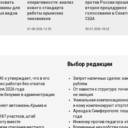
зовать
оперативности: анализ
против России прош
раины для
нового стандарта
второе процедурное
ых видов
работы крымских
голосование в Сенат
чиновников
США
01.08.2026 12:35
30.07.2026 18:22
Выбор редакции
-х утверждает, что в его
Запрет наличных сделок: как
ес работал без откатов
рублём
ля 2026 года
От зависти к структуре: поч
или безумие в администрации
не эмоция
Уникальная компенсационная
еняет автожизнь Крыма и
и кому компенсируют отсутс
Аренда в Симферополе: поша
187 участков, штаб
года
оту вместе
Инженер против педагога: к
изм спасения местного
Временные неудобства ради 