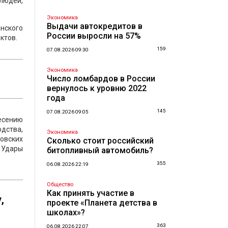
людей,
Экономика
Выдачи автокредитов в
нского
России выросли на 57%
ктов.
159
07.08.2026 09:30
Экономика
Число ломбардов в России
вернулось к уровню 2022
года
145
07.08.2026 09:05
есению
одства,
Экономика
овских
Сколько стоит российский
 Удары
битопливный автомобиль?
355
06.08.2026 22:19
Общество
Как принять участие в
,
проекте «Планета детства в
школах»?
363
06.08.2026 22:07