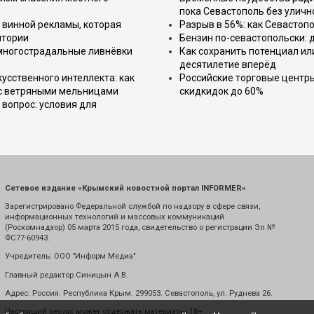
пока Севастополь без уличн
 винной рекламы, которая
Разрыв в 56%: как Севастоп
итории
Бензин по-севастопольски: 
 многострадальные ливнёвки
Как сохранить потенциал ил
десятилетие вперёд
усственного интеллекта: как
Российские торговые центр
 с ветряными мельницами
скидкидок до 60%
вопрос: условия для
Сетевое издание «Крымский новостной портал INFORMER»
Зарегистрировано Федеральной службой по надзору в сфере связи,
информационных технологий и массовых коммуникаций
(Роскомнадзор) 05 марта 2015 года, свидетельство о регистрации Эл №
ФС77-60943.
Учредитель: ООО "Информ Медиа"
Главный редактор Синицын А.В.
Адрес: Россия. Республика Крым. 299053. Севастополь, ул. Руднева 26.
Настоящий ресурс может содержать материалы 18+