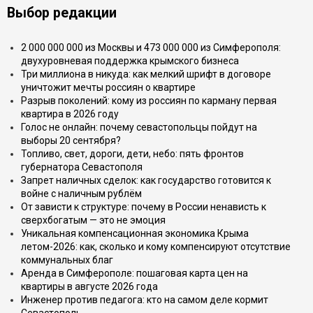
Выбор редакции
2 000 000 000 из Москвы и 473 000 000 из Симферополя:
двухуровневая поддержка крымского бизнеса
Три миллиона в никуда: как мелкий шрифт в договоре
уничтожит мечты россиян о квартире
Разрыв поколений: кому из россиян по карману первая
квартира в 2026 году
Голос не онлайн: почему севастопольцы пойдут на
выборы 20 сентября?
Топливо, свет, дороги, дети, небо: пять фронтов
губернатора Севастополя
Запрет наличных сделок: как государство готовится к
войне с наличным рублём
От зависти к структуре: почему в России ненависть к
сверхбогатым — это не эмоция
Уникальная компенсационная экономика Крыма
летом-2026: как, сколько и кому компенсируют отсутствие
коммунальных благ
Аренда в Симферополе: пошаговая карта цен на
квартиры в августе 2026 года
Инженер против педагога: кто на самом деле кормит