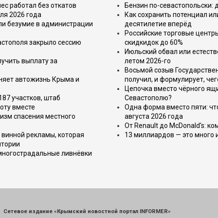
ес работал без откатов
Бензин по-севастопольски: 
ля 2026 года
Как сохранить потенциал ил
или безумие в администрации
десятилетие вперёд
Российские торговые центр
астополя закрыло сессию
скидкидок до 60%
Июльский обвал или естеств
лучить выплату за
летом 2026-го
Восьмой созыв Государствен
еняет автожизнь Крыма и
получил, и формулирует, чег
Цепочка вместо чёрного ящи
187 участков, штаб
Севастополю?
оту вместе
Одна форма вместо пяти: чт
изм спасения местного
августа 2026 года
От Renault до McDonald's: к
 винной рекламы, которая
13 миллиардов — это много 
итории
 многострадальные ливнёвки
Сетевое издание «Крымский новостной портал INFORMER»