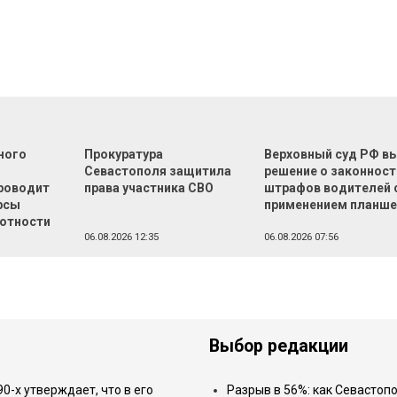
ного
Прокуратура
Верховный суд РФ в
Севастополя защитила
решение о законност
роводит
права участника СВО
штрафов водителей 
рсы
применением планше
отности
06.08.2026 12:35
06.08.2026 07:56
Выбор редакции
-х утверждает, что в его
Разрыв в 56%: как Севастоп