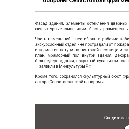
обороны Севастополя фрагме
Фасад здания, элементы остекления дверных 
скульптурные композиции - бюсты, размещенные
Часть помещений - вестибюль и рабочие каби
экскурсионный отдел - не пострадали от пожар
и перила из латуни на винтовой лестнице и с
план, мраморный пол внутри здания, декор
бельведере здания, покрытый сусальным золо
— заявили в Минкультуры РФ.
Кроме того, сохранился скульптурный бюст
Фр
автора Севастопольской панорамы.
Следите за 