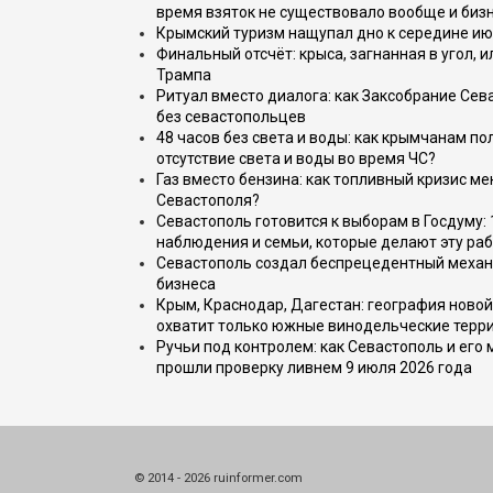
время взяток не существовало вообще и бизн
Крымский туризм нащупал дно к середине ию
Финальный отсчёт: крыса, загнанная в угол, 
Трампа
Ритуал вместо диалога: как Заксобрание Сев
без севастопольцев
48 часов без света и воды: как крымчанам по
отсутствие света и воды во время ЧС?
Газ вместо бензина: как топливный кризис м
Севастополя?
Севастополь готовится к выборам в Госдуму: 
наблюдения и семьи, которые делают эту раб
Севастополь создал беспрецедентный механ
бизнеса
Крым, Краснодар, Дагестан: география новой
охватит только южные винодельческие терр
Ручьи под контролем: как Севастополь и его
прошли проверку ливнем 9 июля 2026 года
© 2014 - 2026 ruinformer.com