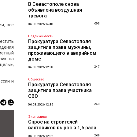
В Севастополе снова
объявлена воздушная
тревога
693
и, все
06.08.2026 14:48
Недвижимость
Прокуратура Севастополя
естить
защитила права мужчины,
аждения
проживающего в аварийном
дметный
доме
лик на
целы»,
247
06.08.2026 12:38
Общество
ссии и
Прокуратура Севастополя
защитила права участника
СВО
248
06.08.2026 12:35
Экономика
Спрос на строителей-
вахтовиков вырос в 1,5 раза
269
06.08.2026 12:32