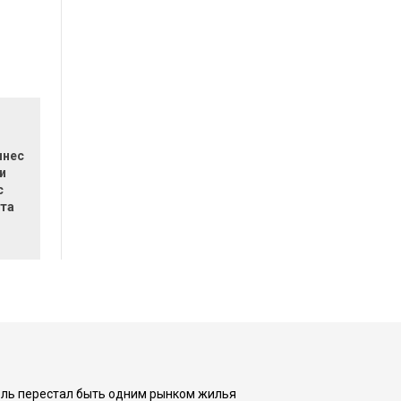
ынес
и
с
та
оль перестал быть одним рынком жилья