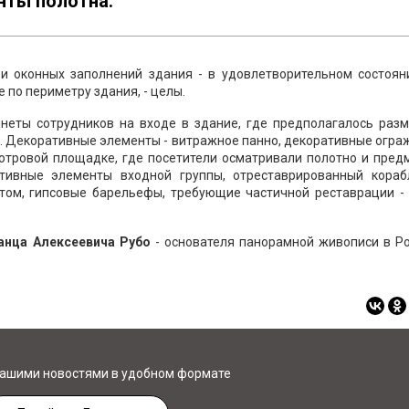
нты полотна.
и оконных заполнений здания - в удовлетворительном состояни
 по периметру здания, - целы.
неты сотрудников на входе в здание, где предполагалось разм
а. Декоративные элементы - витражное панно, декоративные огр
мотровой площадке, где посетители осматривали полотно и пре
ативные элементы входной группы, отреставрированный кораб
том, гипсовые барельефы, требующие частичной реставрации - 
анца Алексеевича Рубо
- основателя панорамной живописи в Ро
нашими новостями в удобном формате