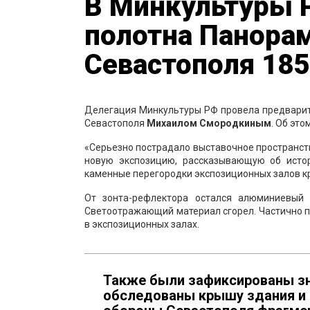
В Минкультуры 
полотна Панора
Севастополя 18
Делегация Минкультуры РФ провела предварит
Севастополя
Михаилом Смородкиным
. Об эт
«Серьезно пострадало выставочное пространств
новую экспозицию, рассказывающую об истор
каменные перегородки экспозиционных залов кр
От зонта-рефлектора остался алюминиевый 
Светоотражающий материал сгорел. Частично 
в экспозиционных залах.
Также были зафиксированы зн
обследованы крышу здания и