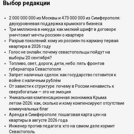
Выбор редакции
2 000 000 000 из Москвы и 473 000 000 из Симферополя:
двухуровневая поддержка крымского бизнеса
Три миллиона в никуда: как мелкий шрифт в договоре
уничтожит мечты россиян о квартире
Разрыв поколений: кому из россиян по карману первая
квартира в 2026 году
Голос не онлайн: почему севастопольцы пойдут на
выборы 20 сентября?
Топливо, свет, дороги, дети, небо: пять фронтов
губернатора Севастополя
Запрет наличных сделок: как государство готовится к
войне с наличным рублём
От зависти к структуре: почему в России ненависть к
сверхбогатым — это не эмоция
Уникальная компенсационная экономика Крыма
летом-2026: как, сколько и кому компенсируют отсутствие
коммунальных благ
Аренда в Симферополе: пошаговая карта цен на
квартиры в августе 2026 года
Инженер против педагога: кто на самом деле кормит
Севастополь