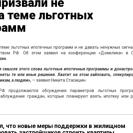
ризвали не
а теме льготных
рамм
 теме льготных ипотечных программ и не давать ненужных сигна
ьством РФ. Об этом заявил на конференции «Домклика» в 
шин.
м смысле этого слова льготные ипотечные программы и донастро
няты те или иные решения. Хватит на этом хайповать, спекулир
икам, а людям»,
— заявил Никита Стасишин.
РФ продолжаются обсуждения параметров льготных прогр
заблуждение граждан, которые планируют взять ипотеку или 
ил, что новые меры поддержки в жилищном
ровать застройщиков строить квартиры