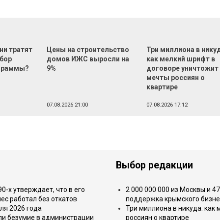
ни тратят
Цены на строительство
Три миллиона в нику
ыбор
домов ИЖС выросли на
как мелкий шрифт в
ограммы?
9%
договоре уничтожит
мечты россиян о
квартире
07.08.2026 21:00
07.08.2026 17:12
Выбор редакции
-х утверждает, что в его
2 000 000 000 из Москвы и 4
ес работал без откатов
поддержка крымского бизне
ля 2026 года
Три миллиона в никуда: как
или безумие в администрации
россиян о квартире