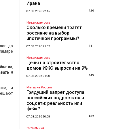
Ирана
126
07.08.2026 22:15
Недвижимость
Сколько времени тратят
россияне на выбор
ипотечной программы?
лов до
141
07.08.2026 21:02
Самаре
Недвижимость
Цены на строительство
йки их,
домов ИЖС выросли на 9%
овать и
145
07.08.2026 21:00
амм, и
Матушка Россия
Грядущий запрет доступа
решают
российских подростков в
соцсети: реальность или
фейк?
459
07.08.2026 20:08
Экономика