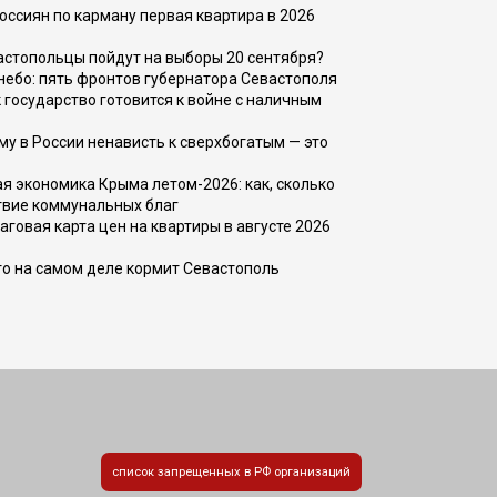
оссиян по карману первая квартира в 2026
вастопольцы пойдут на выборы 20 сентября?
, небо: пять фронтов губернатора Севастополя
 государство готовится к войне с наличным
ему в России ненависть к сверхбогатым — это
 экономика Крыма летом-2026: как, сколько
твие коммунальных благ
говая карта цен на квартиры в августе 2026
то на самом деле кормит Севастополь
список запрещенных в РФ организаций