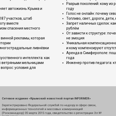
Разрыв поколений: кому из р
еняет автожизнь Крыма и
году
Голос не онлайн: почему се
187 участков, штаб
Топливо, свет, дороги, дети
оту вместе
Запрет наличных сделок: как
изм спасения местного
рублём
От зависти к структуре: поч
 винной рекламы, которая
не эмоция
итории
Уникальная компенсационная
 многострадальные ливнёвки
и кому компенсируют отсутс
Аренда в Симферополе: поша
усственного интеллекта: как
года
 с ветряными мельницами
Инженер против педагога: к
вопрос: условия для
Сетевое издание «Крымский новостной портал INFORMER»
Зарегистрировано Федеральной службой по надзору в сфере связи,
информационных технологий и массовых коммуникаций
(Роскомнадзор) 05 марта 2015 года, свидетельство о регистрации Эл №