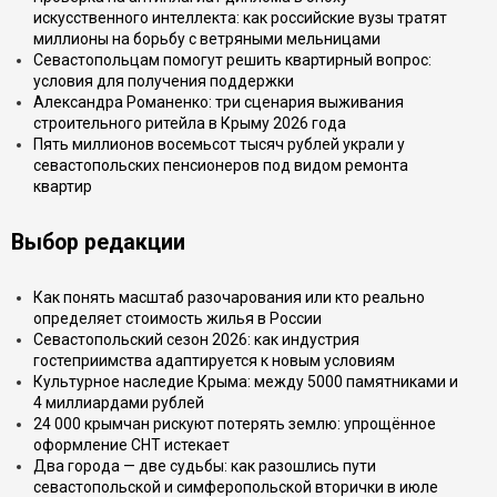
искусственного интеллекта: как российские вузы тратят
миллионы на борьбу с ветряными мельницами
Севастопольцам помогут решить квартирный вопрос:
условия для получения поддержки
Александра Романенко: три сценария выживания
строительного ритейла в Крыму 2026 года
Пять миллионов восемьсот тысяч рублей украли у
севастопольских пенсионеров под видом ремонта
квартир
Выбор редакции
Как понять масштаб разочарования или кто реально
определяет стоимость жилья в России
Севастопольский сезон 2026: как индустрия
гостеприимства адаптируется к новым условиям
Культурное наследие Крыма: между 5000 памятниками и
4 миллиардами рублей
24 000 крымчан рискуют потерять землю: упрощённое
оформление СНТ истекает
Два города — две судьбы: как разошлись пути
севастопольской и симферопольской вторички в июле