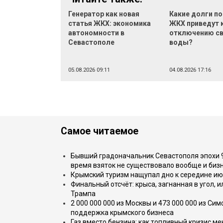
Генератор как новая
Какие долги по
статья ЖКХ: экономика
ЖКХ приведут 
автономности в
отключению св
Севастополе
воды?
05.08.2026 09:11
04.08.2026 17:16
Самое читаемое
Бывший градоначальник Севастополя эпохи 90
время взяток не существовало вообще и бизн
Крымский туризм нащупал дно к середине ию
Финальный отсчёт: крыса, загнанная в угол, 
Трампа
2 000 000 000 из Москвы и 473 000 000 из С
поддержка крымского бизнеса
Газ вместо бензина: как топливный кризис м