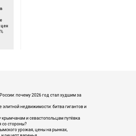
 в
е
 цен
4%
России: почему 2026 год стал худшим за
е элитной недвижимости: битва гигантов и
у крымчанам и севастопольцам путёвка
я со стороны?
рымского урожая, цены на рынках,
 и рецепт варенья