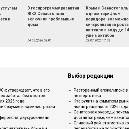
 услугам
В госпрограмму развития
Крым и Севастополь
к
ЖКХ Севастополя
одном тарифном
ета и
включили проблемные
коридоре: возможно
дома
синхронизация роста
на тепло и воду до 1
уже в октябре
04.08.2026 09:01
29.07.2026 17:58
Выбор редакции
-х утверждает, что в его
Ресторанный апокалипсис в 
ес работал без откатов
четверть века
ля 2026 года
Кто рулит на крымском рынк
или безумие в администрации
новая реальность 2026 года
Санаторная очередь: почем
имферополя: двухуровневая
достаётся реже, чем кажетс
Сливовый рай: статистика к
еняет автожизнь Крыма и
переработка на полуострове