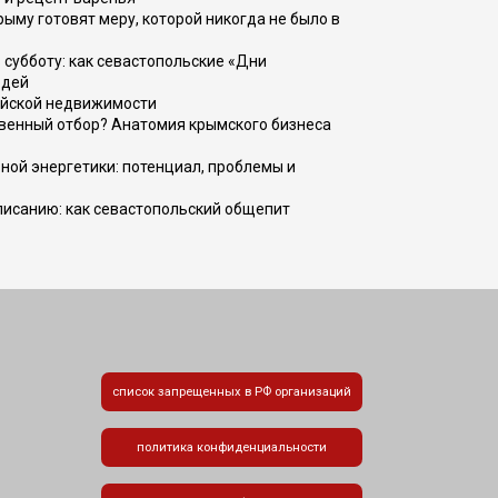
рыму готовят меру, которой никогда не было в
 субботу: как севастопольские «Дни
юдей
ийской недвижимости
венный отбор? Анатомия крымского бизнеса
ной энергетики: потенциал, проблемы и
списанию: как севастопольский общепит
список запрещенных в РФ организаций
политика конфиденциальности