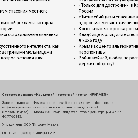
«Только для достройки»: в К
изм спасения местного
России
«Тихие убийцы» и спасение в
 винной рекламы, которая
здоровья» меняют жизни л
итории
Кого вычистят с рынка росс
 многострадальные ливнёвки
Кладбище юрлиц или естест
в 2026 году
усственного интеллекта: как
Крым как центр альтернатив
 с ветряными мельницами
перспективы
вопрос: условия для
Война войной, а обед по ра
держит оборону?
Сетевое издание «Крымский новостной портал INFORMER»
Зарегистрировано Федеральной службой по надзору в сфере связи,
информационных технологий и массовых коммуникаций
(Роскомнадзор) 05 марта 2015 года, свидетельство о регистрации Эл №
ФС77-60943.
Учредитель: ООО "Информ Медиа"
Главный редактор Синицын А.В.