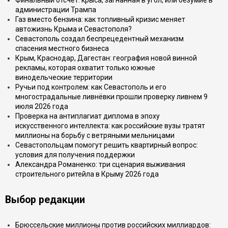
Финальный отсчёт: крыса, загнанная в угол, или безумие в
администрации Трампа
Газ вместо бензина: как топливный кризис меняет
автожизнь Крыма и Севастополя?
Севастополь создал беспрецедентный механизм
спасения местного бизнеса
Крым, Краснодар, Дагестан: география новой винной
рекламы, которая охватит только южные
винодельческие территории
Ручьи под контролем: как Севастополь и его
многострадальные ливнёвки прошли проверку ливнем 9
июля 2026 года
Проверка на антиплагиат диплома в эпоху
искусственного интеллекта: как российские вузы тратят
миллионы на борьбу с ветряными мельницами
Севастопольцам помогут решить квартирный вопрос:
условия для получения поддержки
Александра Романенко: три сценария выживания
строительного ритейла в Крыму 2026 года
Выбор редакции
Брюссельские миллионы против российских миллиардов: