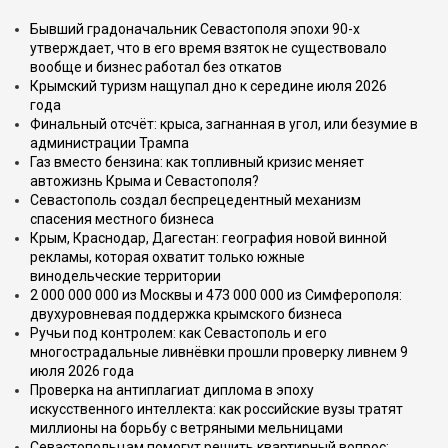
Бывший градоначальник Севастополя эпохи 90-х
утверждает, что в его время взяток не существовало
вообще и бизнес работал без откатов
Крымский туризм нащупал дно к середине июля 2026
года
Финальный отсчёт: крыса, загнанная в угол, или безумие в
администрации Трампа
Газ вместо бензина: как топливный кризис меняет
автожизнь Крыма и Севастополя?
Севастополь создал беспрецедентный механизм
спасения местного бизнеса
Крым, Краснодар, Дагестан: география новой винной
рекламы, которая охватит только южные
винодельческие территории
2 000 000 000 из Москвы и 473 000 000 из Симферополя:
двухуровневая поддержка крымского бизнеса
Ручьи под контролем: как Севастополь и его
многострадальные ливнёвки прошли проверку ливнем 9
июля 2026 года
Проверка на антиплагиат диплома в эпоху
искусственного интеллекта: как российские вузы тратят
миллионы на борьбу с ветряными мельницами
Севастопольцам помогут решить квартирный вопрос: