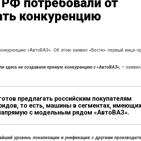
 РФ потребовали от
ать конкуренцию
онкуренцию «АвтоВАЗ». Об этом заявил «Вести» первый вице-п
ли здесь не создавали прямую конкуренцию с «АвтоВАЗ»,
— заявил
 готов предлагать российским покупателям
ридов, то есть, машины в сегментах, имеющи
 напрямую с модельным рядом «АвтоВАЗ».
очайший уровень локализации и унификация с другими производит