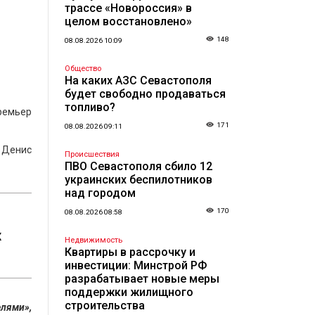
трассе «Новороссия» в
целом восстановлено»
148
08.08.2026 10:09
Общество
На каких АЗС Севастополя
будет свободно продаваться
топливо?
ремьер
171
08.08.2026 09:11
 Денис
Происшествия
ПВО Севастополя сбило 12
украинских беспилотников
над городом
170
08.08.2026 08:58
х
Недвижимость
Квартиры в рассрочку и
инвестиции: Минстрой РФ
разрабатывает новые меры
поддержки жилищного
строительства
елями»,