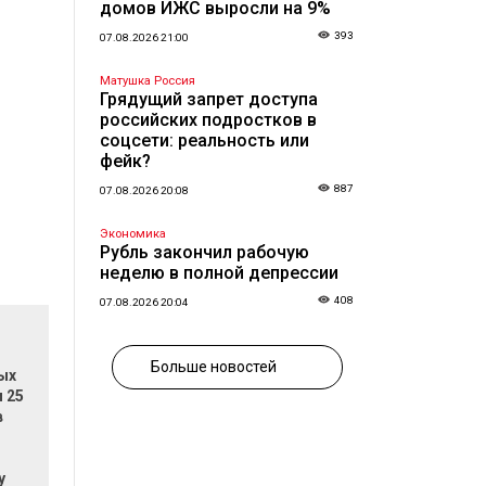
домов ИЖС выросли на 9%
393
07.08.2026 21:00
Матушка Россия
Грядущий запрет доступа
российских подростков в
соцсети: реальность или
фейк?
887
07.08.2026 20:08
Экономика
Рубль закончил рабочую
неделю в полной депрессии
408
07.08.2026 20:04
Больше новостей
ых
 25
в
у