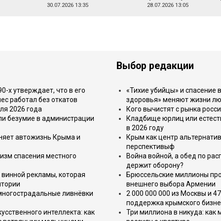
30.07.2026 13:35
28.07.2026 13:05
Выбор редакции
-х утверждает, что в его
«Тихие убийцы» и спасение в
ес работал без откатов
здоровья» меняют жизни л
ля 2026 года
Кого вычистят с рынка росс
или безумие в администрации
Кладбище юрлиц или естест
в 2026 году
еняет автожизнь Крыма и
Крым как центр альтернатив
перспективыф
изм спасения местного
Война войной, а обед по ра
держит оборону?
 винной рекламы, которая
Брюссельские миллионы про
итории
внешнего выбора Армении
 многострадальные ливнёвки
2 000 000 000 из Москвы и 4
поддержка крымского бизне
усственного интеллекта: как
Три миллиона в никуда: как