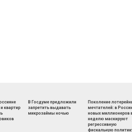
оссияне
В Госдуме предложили
Поколение лотерейн
 и квартир
запретить выдавать
мечтателей: в России
ть
микрозаймы ночью
новых миллионеров 
овиков
неделю маскируют
регрессивную
фискальную политик