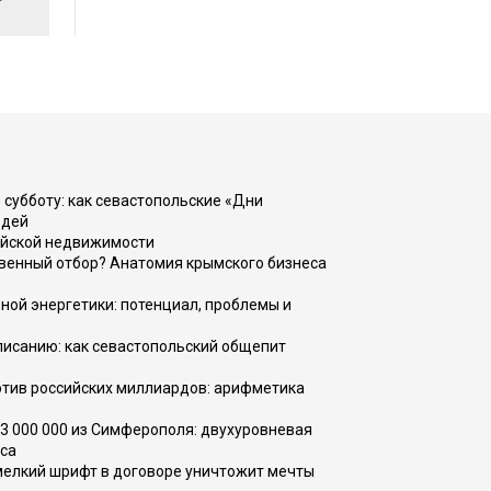
 субботу: как севастопольские «Дни
юдей
ийской недвижимости
венный отбор? Анатомия крымского бизнеса
ной энергетики: потенциал, проблемы и
списанию: как севастопольский общепит
тив российских миллиардов: арифметика
73 000 000 из Симферополя: двухуровневая
са
 мелкий шрифт в договоре уничтожит мечты