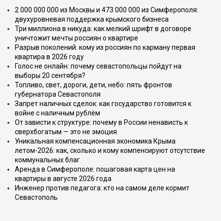
2 000 000 000 из Москвы и 473 000 000 из Симферополя:
двухуровневая поддержка крымского бизнеса
Три миллиона в никуда: как мелкий шрифт в договоре
уничтожит мечты россиян о квартире
Разрыв поколений: кому из россиян по карману первая
квартира в 2026 году
Голос не онлайн: почему севастопольцы пойдут на
выборы 20 сентября?
Топливо, свет, дороги, дети, небо: пять фронтов
губернатора Севастополя
Запрет наличных сделок: как государство готовится к
войне с наличным рублём
От зависти к структуре: почему в России ненависть к
сверхбогатым — это не эмоция
Уникальная компенсационная экономика Крыма
летом-2026: как, сколько и кому компенсируют отсутствие
коммунальных благ
Аренда в Симферополе: пошаговая карта цен на
квартиры в августе 2026 года
Инженер против педагога: кто на самом деле кормит
Севастополь