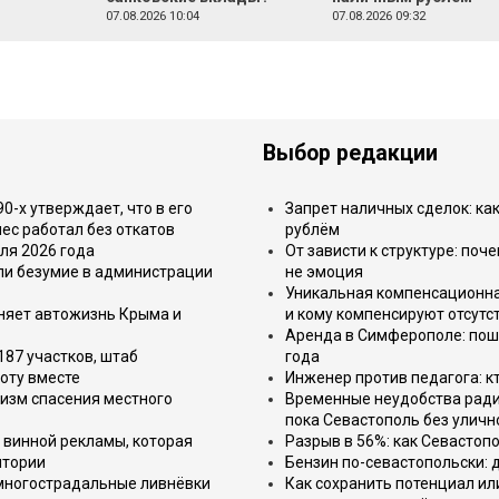
07.08.2026 10:04
07.08.2026 09:32
Выбор редакции
-х утверждает, что в его
Запрет наличных сделок: как
ес работал без откатов
рублём
ля 2026 года
От зависти к структуре: поч
или безумие в администрации
не эмоция
Уникальная компенсационная
еняет автожизнь Крыма и
и кому компенсируют отсутс
Аренда в Симферополе: поша
187 участков, штаб
года
оту вместе
Инженер против педагога: к
изм спасения местного
Временные неудобства ради 
пока Севастополь без уличн
 винной рекламы, которая
Разрыв в 56%: как Севастоп
итории
Бензин по-севастопольски: 
 многострадальные ливнёвки
Как сохранить потенциал ил