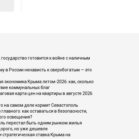
 государство готовится к войне с наличным
ему в России ненависть к сверхбогатым — это
 экономика Крыма летом-2026: как, сколько
твие коммунальных благ
говая карта цен на квартиры в августе 2026
то на самом деле кормит Севастополь
главного: как оставаться в безопасности,
ого освещения?
оль перестал быть одним рынком жилья
дорого, но уже дешевле
и стратегическая ставка Крыма на