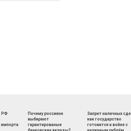
г РФ
Почему россияне
Запрет наличных сде
м
выбирают
как государство
 импорта
гарантированые
готовится к войне с
банковские вклады?
наличным рублём