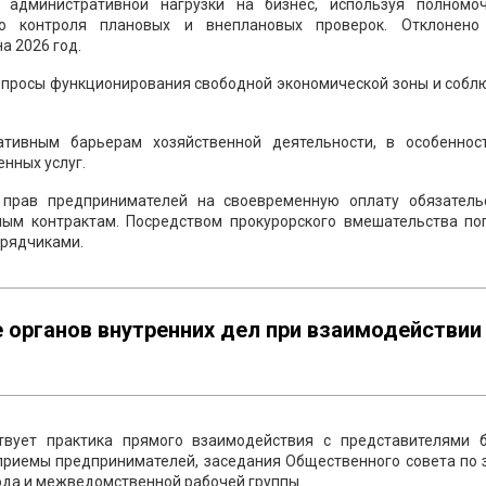
 административной нагрузки на бизнес, используя полномо
ого контроля плановых и внеплановых проверок. Отклонен
а 2026 год.
вопросы функционирования свободной экономической зоны и собл
ативным барьерам хозяйственной деятельности, в особеннос
нных услуг.
 прав предпринимателей на своевременную оплату обязатель
ым контрактам. Посредством прокурорского вмешательства по
дрядчиками.
 органов внутренних дел при взаимодействии
вует практика прямого взаимодействия с представителями б
 приемы предпринимателей, заседания Общественного совета по 
рода и межведомственной рабочей группы.