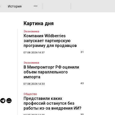
•••
с
История
Картина дня
Экономика
Компания Wildberries
запускает партнерскую
программу для продавцов
31
07.08.2026 14:37
Экономика
В Минпромторг РФ оценили
объем параллельного
импорта
43
07.08.2026 14:33
Общество
Представили каких
профессий останутся без
работы из-за внедрения ИИ?
50