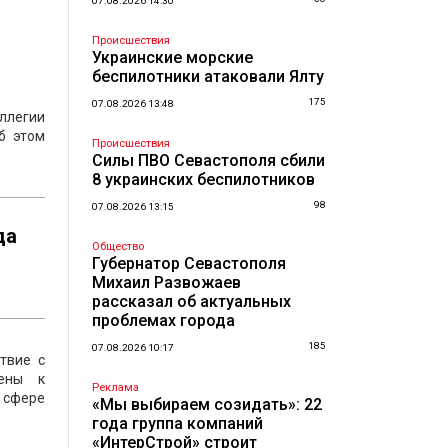
07.08.2026 14:30
Происшествия
Украинские морские
беспилотники атаковали Ялту
175
07.08.2026 13:48
ллегии
б этом
Происшествия
Силы ПВО Севастополя сбили
8 украинских беспилотников
98
07.08.2026 13:15
да
Общество
Губернатор Севастополя
Михаил Развожаев
рассказал об актуальных
проблемах города
185
07.08.2026 10:17
твие с
чены к
Реклама
й сфере
«Мы выбираем созидать»: 22
года группа компаний
«ИнтерСтрой» строит