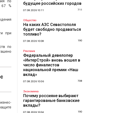
чия по
будущее российских городов
о 67 %
711
07.08.2026 10:11
юдения
Общество
На каких АЗС Севастополя
будет свободно продаваться
ти при
топливо?
190
07.08.2026 10:08
ств по
гашено
Реклама
Федеральный девелопер
«ИнтерСтрой» вновь вошел в
число финалистов
национальной премии «Наш
вклад»
 с
708
07.08.2026 10:06
Экономика
Почему россияне выбирают
гарантированые банковские
изнес-
вклады?
защите
190
07.08.2026 10:04