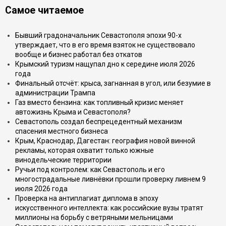
Самое читаемое
Бывший градоначальник Севастополя эпохи 90-х
утверждает, что в его время взяток не существовало
вообще и бизнес работал без откатов
Крымский туризм нащупал дно к середине июля 2026
года
Финальный отсчёт: крыса, загнанная в угол, или безумие в
администрации Трампа
Газ вместо бензина: как топливный кризис меняет
автожизнь Крыма и Севастополя?
Севастополь создал беспрецедентный механизм
спасения местного бизнеса
Крым, Краснодар, Дагестан: география новой винной
рекламы, которая охватит только южные
винодельческие территории
Ручьи под контролем: как Севастополь и его
многострадальные ливнёвки прошли проверку ливнем 9
июля 2026 года
Проверка на антиплагиат диплома в эпоху
искусственного интеллекта: как российские вузы тратят
миллионы на борьбу с ветряными мельницами