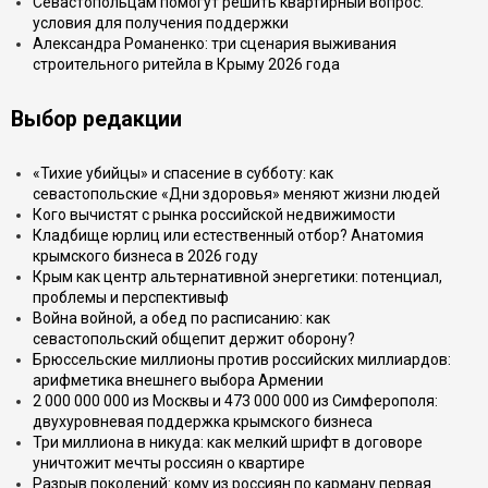
Севастопольцам помогут решить квартирный вопрос:
условия для получения поддержки
Александра Романенко: три сценария выживания
строительного ритейла в Крыму 2026 года
Выбор редакции
«Тихие убийцы» и спасение в субботу: как
севастопольские «Дни здоровья» меняют жизни людей
Кого вычистят с рынка российской недвижимости
Кладбище юрлиц или естественный отбор? Анатомия
крымского бизнеса в 2026 году
Крым как центр альтернативной энергетики: потенциал,
проблемы и перспективыф
Война войной, а обед по расписанию: как
севастопольский общепит держит оборону?
Брюссельские миллионы против российских миллиардов:
арифметика внешнего выбора Армении
2 000 000 000 из Москвы и 473 000 000 из Симферополя:
двухуровневая поддержка крымского бизнеса
Три миллиона в никуда: как мелкий шрифт в договоре
уничтожит мечты россиян о квартире
Разрыв поколений: кому из россиян по карману первая