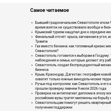
Самое читаемое
Бывший градоначальник Севастополя эпохи 90
время взяток не существовало вообще и бизн
Крымский туризм нащупал дно к середине ию
Финальный отсчёт: крыса, загнанная в угол, 
Трампа
Газ вместо бензина: как топливный кризис м
Севастополя?
Севастополь готовится к выборам в Госдуму: 
наблюдения и семьи, которые делают эту раб
Севастополь создал беспрецедентный механ
бизнеса
Крым, Краснодар, Дагестан: география новой
охватит только южные винодельческие терр
Ручьи под контролем: как Севастополь и его
прошли проверку ливнем 9 июля 2026 года
Проверка на антиплагиат диплома в эпоху иск
российские вузы тратят миллионы на борьбу
Севастопольцам помогут решить квартирный 
получения поддержки