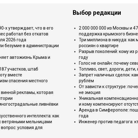
Выбор редакции
-х утверждает, что в его
2 000 000 000 из Москвы и 4
ес работал без откатов
поддержка крымского бизне
ля 2026 года
Три миллиона в никуда: как
или безумие в администрации
россиян о квартире
Разрыв поколений: кому из р
еняет автожизнь Крыма и
году
Голос не онлайн: почему се
187 участков, штаб
Топливо, свет, дороги, дети
оту вместе
Запрет наличных сделок: как
изм спасения местного
рублём
От зависти к структуре: поч
 винной рекламы, которая
не эмоция
итории
Уникальная компенсационная
 многострадальные ливнёвки
и кому компенсируют отсутс
Аренда в Симферополе: поша
усственного интеллекта: как
года
 с ветряными мельницами
Инженер против педагога: к
вопрос: условия для