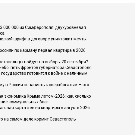
73 000 000 из Симферополя: двухуровневая
са
 мелкий шрифт в договоре уничтожит мечты
оссиян по карману первая квартира в 2026
вастопольцы пойдут на выборы 20 сентября?
, небо: пять фронтов губернатора Севастополя
 государство готовится к войне с наличным
ему в России ненависть к сверхбогатым — это
 экономика Крыма летом-2026: как, сколько
твие коммунальных благ
говая карта цен на квартиры в августе 2026
то на самом деле кормит Севастополь