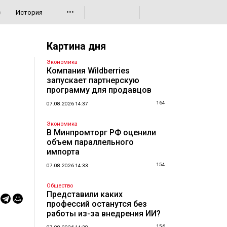
•••
с
История
Картина дня
Экономика
Компания Wildberries
запускает партнерскую
программу для продавцов
164
07.08.2026 14:37
Экономика
В Минпромторг РФ оценили
объем параллельного
импорта
154
07.08.2026 14:33
Общество
Представили каких
профессий останутся без
работы из-за внедрения ИИ?
156