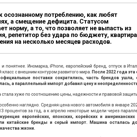
к осознанному потреблению, как любят
иях, а смещение дефицита. Статусом
ет норму, а то, что позволяет не выпасть из
ия, репетитор без удара по бюджету, квартира
ения на несколько месяцев расходов.
 понятнее. Иномарка, iPhone, европейский бренд, отпуск в Ита
 класс с внешним контуром развитого мира.
После 2022 года эта
 официальные поставки сократились, часть брендов ушла, 
ась, а параллельный импорт добавил цену и неопределенност
а стала хуже по соотношению цены, надежности и правовой защит
собенно наглядно. Средняя цена нового автомобиля в январе 20
13 процентов за год, а к апрелю некоторые модели через парал
куренция европейских, японских, корейских и американских
ли китайские бренды и серый импорт. Машина осталась д
качества жизни.