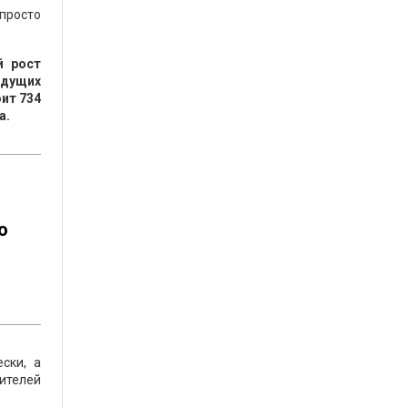
 просто
й рост
ведущих
ит 734
а.
о
ски, а
дителей