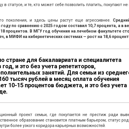
 в статусе, и те, кто может себе позволить платить, покупают не
го поколения, и здесь цены растут еще агрессивнее.
Средни
 году по сравнению с 2025 годом составил 10,7 процента, а в 
-18 процентов. В МГУ год обучения на лечебном факультете сто
ч, в МИФИ на кибернетических системах — рост на 18,6 процент
о стране для бакалавриата и специалитета
 год, и это без учета репетиторов,
полнительных занятий. Для семьи из среднег
60 тысяч рублей в месяц оплата обучения
ет 10-15 процентов бюджета, и это без учета
де.
ционный проект семьи, где покупается не престиж ради выве
ественное образование становится платным барьером, статус ро
нутри более узкого коридора карьерных возможностей.