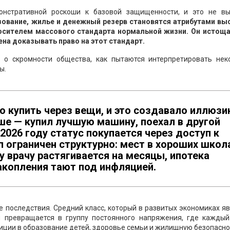
онстративной роскоши к базовой защищенности, и это не вы
зование, жилье и денежный резерв становятся атрибутами вы
носителем массового стандарта нормальной жизни. Он истоща
ена доказывать право на этот стандарт.
е о скромности общества, как пытаются интерпретировать нек
ы.
о купить через вещи, и это создавало иллюз
ше — купил лучшую машину, поехал в другой
 2026 году статус покупается через доступ к
п ограничен структурно: мест в хороших школ
у врачу растягивается на месяцы, ипотека
акопления тают под инфляцией.
 последствия. Средний класс, который в развитых экономиках я
и превращается в группу постоянного напряжения, где каждый
ции в образование детей, здоровье семьи и жилищную безопасно