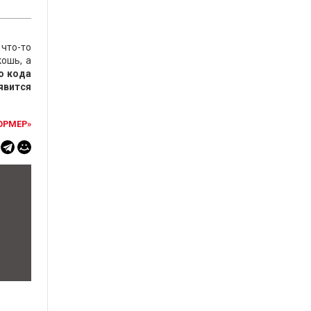
 что-то
кошь, а
о кода
явится
ОРМЕР»