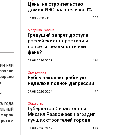
Цены на строительство
домов ИЖС выросли на 9%
353
07.08.2026 21:00
Матушка Россия
Грядущий запрет доступа
российских подростков в
соцсети: реальность или
фейк?
843
07.08.2026 20:08
лии или
 связка
Экономика
сервис
Рубль закончил рабочую
ь.
неделю в полной депрессии
366
07.08.2026 20:04
ы.
26 года
Общество
Губернатор Севастополя
лельный
Михаил Развожаев наградил
 марок
лучших строителей города
орогим
375
07.08.2026 19:42