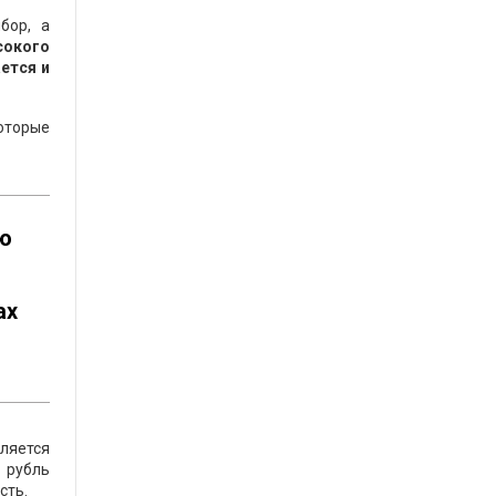
бор, а
сокого
ется и
оторые
ию
ах
вляется
 рубль
сть.