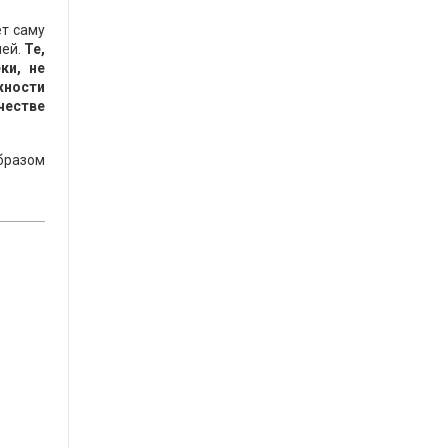
ет саму
ией.
Те,
ки, не
жности
честве
образом