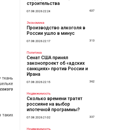
строительства
637
07.08.2026 22:24
Экономика
Производство алкоголя в
России ушло в минус
313
07.08.2026 22:17
Политика
Сенат США принял
законопроект об «адских
санкциях» против России и
Ирана
у ткань
362
07.08.2026 22:15
шельке
сокого
Недвижимость
Сколько времени тратят
россияне на выбор
ипотечной программы?
я таких
337
07.08.2026 21:02
Недвижимость