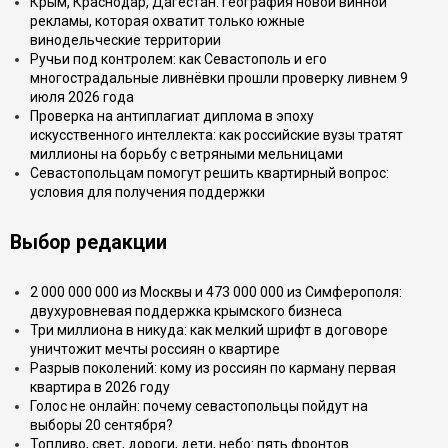
Крым, Краснодар, Дагестан: география новой винной
рекламы, которая охватит только южные
винодельческие территории
Ручьи под контролем: как Севастополь и его
многострадальные ливнёвки прошли проверку ливнем 9
июля 2026 года
Проверка на антиплагиат диплома в эпоху
искусственного интеллекта: как российские вузы тратят
миллионы на борьбу с ветряными мельницами
Севастопольцам помогут решить квартирный вопрос:
условия для получения поддержки
Выбор редакции
2 000 000 000 из Москвы и 473 000 000 из Симферополя:
двухуровневая поддержка крымского бизнеса
Три миллиона в никуда: как мелкий шрифт в договоре
уничтожит мечты россиян о квартире
Разрыв поколений: кому из россиян по карману первая
квартира в 2026 году
Голос не онлайн: почему севастопольцы пойдут на
выборы 20 сентября?
Топливо, свет, дороги, дети, небо: пять фронтов