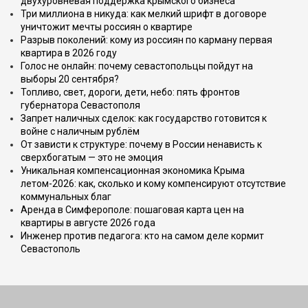
двухуровневая поддержка крымского бизнеса
Три миллиона в никуда: как мелкий шрифт в договоре
уничтожит мечты россиян о квартире
Разрыв поколений: кому из россиян по карману первая
квартира в 2026 году
Голос не онлайн: почему севастопольцы пойдут на
выборы 20 сентября?
Топливо, свет, дороги, дети, небо: пять фронтов
губернатора Севастополя
Запрет наличных сделок: как государство готовится к
войне с наличным рублём
От зависти к структуре: почему в России ненависть к
сверхбогатым — это не эмоция
Уникальная компенсационная экономика Крыма
летом-2026: как, сколько и кому компенсируют отсутствие
коммунальных благ
Аренда в Симферополе: пошаговая карта цен на
квартиры в августе 2026 года
Инженер против педагога: кто на самом деле кормит
Севастополь