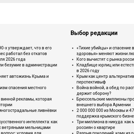
Выбор редакции
-х утверждает, что в его
«Тихие убийцы» и спасение в
ес работал без откатов
здоровья» меняют жизни л
ля 2026 года
Кого вычистят с рынка росс
или безумие в администрации
Кладбище юрлиц или естест
в 2026 году
еняет автожизнь Крыма и
Крым как центр альтернатив
перспективыф
изм спасения местного
Война войной, а обед по ра
держит оборону?
 винной рекламы, которая
Брюссельские миллионы про
итории
внешнего выбора Армении
 многострадальные ливнёвки
2 000 000 000 из Москвы и 4
поддержка крымского бизне
усственного интеллекта: как
Три миллиона в никуда: как
 с ветряными мельницами
россиян о квартире
вопрос: условия для
Разрыв поколений: кому из р