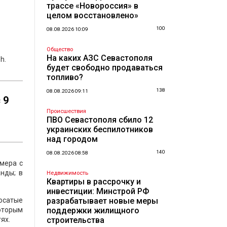
трассе «Новороссия» в
целом восстановлено»
100
08.08.2026 10:09
Общество
На каких АЗС Севастополя
h.
будет свободно продаваться
топливо?
138
08.08.2026 09:11
 9
Происшествия
ПВО Севастополя сбило 12
украинских беспилотников
над городом
140
08.08.2026 08:58
амера с
нды; в
Недвижимость
Квартиры в рассрочку и
инвестиции: Минстрой РФ
осатые
разрабатывает новые меры
которым
поддержки жилищного
ях.
строительства