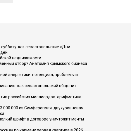
 субботу: как севастопольские «Дни
юдей
ийской недвижимости
венный отбор? Анатомия крымского бизнеса
ной энергетики: потенциал, проблемы и
списанию: как севастопольский общепит
тив российских миллиардов: арифметика
73 000 000 из Симферополя: двухуровневая
са
 мелкий шрифт в договоре уничтожит мечты
оссиян по карману первая квартира в 2026