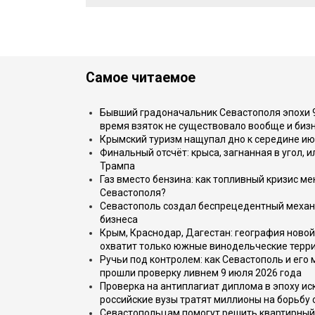
Самое читаемое
Бывший градоначальник Севастополя эпохи 90
время взяток не существовало вообще и бизн
Крымский туризм нащупал дно к середине ию
Финальный отсчёт: крыса, загнанная в угол, 
Трампа
Газ вместо бензина: как топливный кризис м
Севастополя?
Севастополь создал беспрецедентный механ
бизнеса
Крым, Краснодар, Дагестан: география новой
охватит только южные винодельческие терр
Ручьи под контролем: как Севастополь и его
прошли проверку ливнем 9 июля 2026 года
Проверка на антиплагиат диплома в эпоху иск
российские вузы тратят миллионы на борьбу
Севастопольцам помогут решить квартирный 