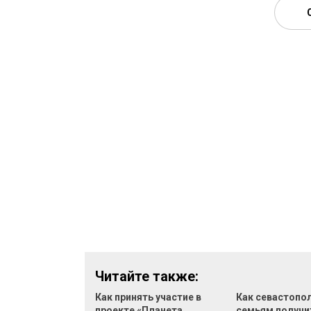
Читайте также:
Как принять участие в
Как севастопо
проекте «Планета
семьям получи