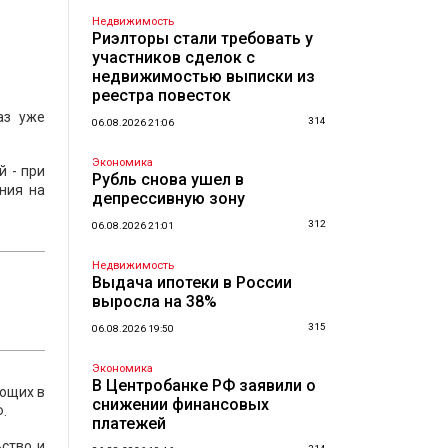
Недвижимость
Риэлторы стали требовать у
участников сделок с
недвижимостью выписки из
реестра повесток
аз уже
314
06.08.2026 21:06
Экономика
й - при
Рубль снова ушел в
ния на
депрессивную зону
312
06.08.2026 21:01
Недвижимость
Выдача ипотеки в России
выросла на 38%
315
06.08.2026 19:50
Экономика
В Центробанке РФ заявили о
ующих в
снижении финансовых
.
платежей
ство и