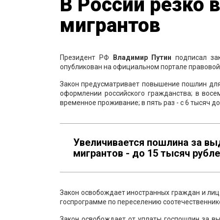
В России резко
мигрантов
Президент РФ
Владимир Путин
подписал зак
опубликован на официальном портале правово
Закон предусматривает повышение пошлин для ми
оформлении российского гражданства; в восе
временное проживание; в пять раз - с 6 тысяч д
Увеличивается пошлина за выд
мигрантов - до 15 тысяч рубл
Закон освобождает иностранных граждан и лиц
госпрограмме по переселению соотечественников
Закон освобождает от уплаты госпошлин за в