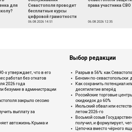
енка для
Севастополя проводит
права участника СВО
школу?
бесплатные курсы
цифровой грамотности
06.08.2026 14:51
06.08.2026 12:35
Выбор редакции
-х утверждает, что в его
Разрыв в 56%: как Севастоп
ес работал без откатов
Бензин по-севастопольски: 
ля 2026 года
Как сохранить потенциал ил
или безумие в администрации
десятилетие вперёд
Российские торговые центр
астополя закрыло сессию
скидкидок до 60%
Июльский обвал или естеств
лучить выплату за
летом 2026-го
Восьмой созыв Государствен
еняет автожизнь Крыма и
получил, и формулирует, чег
Цепочка вместо чёрного ящи