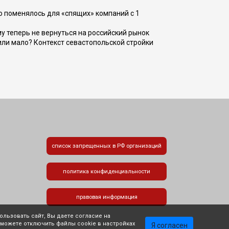
о поменялось для «спящих» компаний с 1
ому теперь не вернуться на российский рынок
или мало? Контекст севастопольской стройки
список запрещенных в РФ организаций
политика конфиденциальности
правовая информация
льзовать сайт, Вы даете согласие на
 можете отключить файлы cookie в настройках
Я согласен