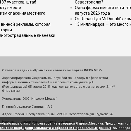
187 участков, штаб
Севастополю?
оту вместе
Одна форма вместо пяти: чт
изм спасения местного
августа 2026 года
От Renault до McDonald's: к
 винной рекламы, которая
13 миллиардов — это много 
итории
 многострадальные ливнёвки
Сетевое издание «Крымский новостной портал INFORMER»
Зарегистрировано Федеральной службой по надзору в сфере связи,
информационных технологий и массовых коммуникаций
(Роскомнадзор) 05 марта 2015 года, свидетельство о регистрации Эл №
ФС77-60943.
Учредитель: ООО "Информ Медиа"
Главный редактор Синицын А.В.
Адрес: Россия. Республика Крым. 299053. Севастополь, ул. Руднева 26.
Настоящий ресурс может содержать материалы 18+
е обрабатываются с использованием сервиса Яндекс.Метрика. Продолжая испо
олитике конфиденциальности и обработки Персональных данных
. Вы всегда