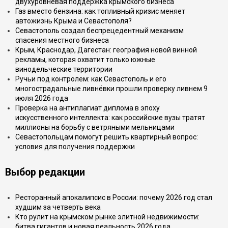
двухуровневая поддержка крымского бизнеса
Газ вместо бензина: как топливный кризис меняет
автожизнь Крыма и Севастополя?
Севастополь создал беспрецедентный механизм
спасения местного бизнеса
Крым, Краснодар, Дагестан: география новой винной
рекламы, которая охватит только южные
винодельческие территории
Ручьи под контролем: как Севастополь и его
многострадальные ливнёвки прошли проверку ливнем 9
июля 2026 года
Проверка на антиплагиат диплома в эпоху
искусственного интеллекта: как российские вузы тратят
миллионы на борьбу с ветряными мельницами
Севастопольцам помогут решить квартирный вопрос:
условия для получения поддержки
Выбор редакции
Ресторанный апокалипсис в России: почему 2026 год стал
худшим за четверть века
Кто рулит на крымском рынке элитной недвижимости:
битва гигантов и новая реальность 2026 года