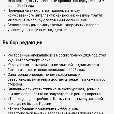
многострадальные ливнёвки прошли проверку ливнем 9
июля 2026 года
Проверка на антиплагиат диплома в эпоху
искусственного интеллекта: как российские вузы тратят
миллионы на борьбу с ветряными мельницами
Севастопольцам помогут решить квартирный вопрос:
условия для получения поддержки
Выбор редакции
Ресторанный апокалипсис в России: почему 2026 год стал
худшим за четверть века
Кто рулит на крымском рынке элитной недвижимости:
битва гигантов и новая реальность 2026 года
Санаторная очередь: почему крымчанам и
севастопольцам путёвка достаётся реже, чем кажется со
стороны?
Сливовый рай: статистика крымского урожая, цены на
рынках, переработка на полуострове и рецепт варенья
«Только для достройки»: в Крыму готовят меру, которой
никогда не было в России
«Тихие убийцы» и спасение в субботу: как
севастопольские «Дни здоровья» меняют жизни людей