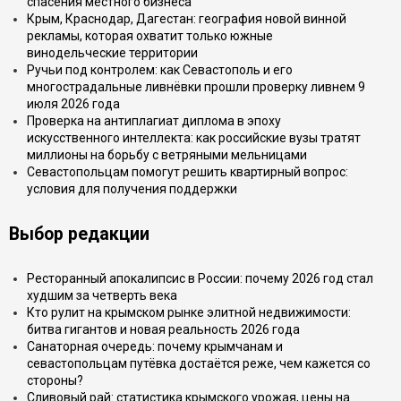
спасения местного бизнеса
Крым, Краснодар, Дагестан: география новой винной
рекламы, которая охватит только южные
винодельческие территории
Ручьи под контролем: как Севастополь и его
многострадальные ливнёвки прошли проверку ливнем 9
июля 2026 года
Проверка на антиплагиат диплома в эпоху
искусственного интеллекта: как российские вузы тратят
миллионы на борьбу с ветряными мельницами
Севастопольцам помогут решить квартирный вопрос:
условия для получения поддержки
Выбор редакции
Ресторанный апокалипсис в России: почему 2026 год стал
худшим за четверть века
Кто рулит на крымском рынке элитной недвижимости:
битва гигантов и новая реальность 2026 года
Санаторная очередь: почему крымчанам и
севастопольцам путёвка достаётся реже, чем кажется со
стороны?
Сливовый рай: статистика крымского урожая, цены на