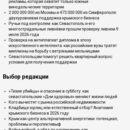
рекламы, которая охватит только южные
винодельческие территории
2 000 000 000 из Москвы и 473 000 000 из Симферополя:
двухуровневая поддержка крымского бизнеса
Ручьи под контролем: как Севастополь и его
многострадальные ливнёвки прошли проверку ливнем 9
июля 2026 года
Проверка на антиплагиат диплома в эпоху
искусственного интеллекта: как российские вузы тратят
миллионы на борьбу с ветряными мельницами
Севастопольцам помогут решить квартирный вопрос:
условия для получения поддержки
Выбор редакции
«Тихие убийцы» и спасение в субботу: как
севастопольские «Дни здоровья» меняют жизни людей
Кого вычистят с рынка российской недвижимости
Кладбище юрлиц или естественный отбор? Анатомия
крымского бизнеса в 2026 году
Крым как центр альтернативной энергетики: потенциал,
проблемы и перспективыф
Война войной, а обед по расписанию: как