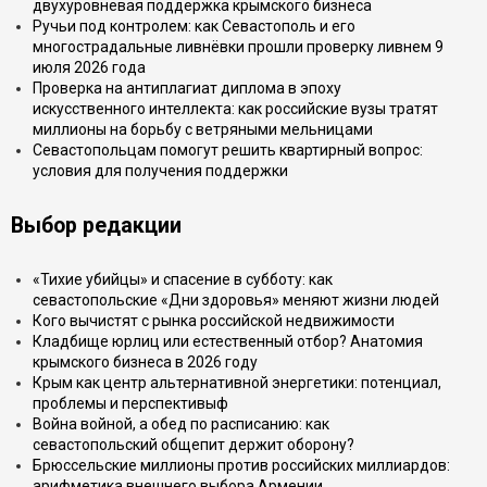
двухуровневая поддержка крымского бизнеса
Ручьи под контролем: как Севастополь и его
многострадальные ливнёвки прошли проверку ливнем 9
июля 2026 года
Проверка на антиплагиат диплома в эпоху
искусственного интеллекта: как российские вузы тратят
миллионы на борьбу с ветряными мельницами
Севастопольцам помогут решить квартирный вопрос:
условия для получения поддержки
Выбор редакции
«Тихие убийцы» и спасение в субботу: как
севастопольские «Дни здоровья» меняют жизни людей
Кого вычистят с рынка российской недвижимости
Кладбище юрлиц или естественный отбор? Анатомия
крымского бизнеса в 2026 году
Крым как центр альтернативной энергетики: потенциал,
проблемы и перспективыф
Война войной, а обед по расписанию: как
севастопольский общепит держит оборону?
Брюссельские миллионы против российских миллиардов:
арифметика внешнего выбора Армении