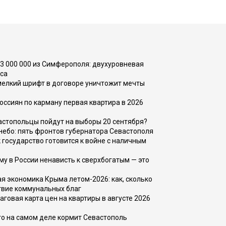
73 000 000 из Симферополя: двухуровневая
са
 мелкий шрифт в договоре уничтожит мечты
оссиян по карману первая квартира в 2026
вастопольцы пойдут на выборы 20 сентября?
, небо: пять фронтов губернатора Севастополя
 государство готовится к войне с наличным
ему в России ненависть к сверхбогатым — это
 экономика Крыма летом-2026: как, сколько
твие коммунальных благ
говая карта цен на квартиры в августе 2026
то на самом деле кормит Севастополь