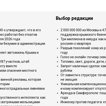
Выбор редакции
-х утверждает, что в его
2 000 000 000 из Москвы и 4
ес работал без откатов
поддержка крымского бизне
ля 2026 года
Три миллиона в никуда: как
или безумие в администрации
россиян о квартире
Разрыв поколений: кому из р
еняет автожизнь Крыма и
году
Голос не онлайн: почему се
187 участков, штаб
Топливо, свет, дороги, дети
оту вместе
Запрет наличных сделок: как
изм спасения местного
рублём
От зависти к структуре: поч
 винной рекламы, которая
не эмоция
итории
Уникальная компенсационная
 многострадальные ливнёвки
и кому компенсируют отсутс
Аренда в Симферополе: поша
усственного интеллекта: как
года
 с ветряными мельницами
Инженер против педагога: к