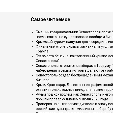
Самое читаемое
Бывший градоначальник Севастополя эпохи 90
время взяток не существовало вообще и бизн
Крымский туризм нащупал дно к середине ию
Финальный отсчёт: крыса, загнанная в угол, 
Трампа
Газ вместо бензина: как топливный кризис м
Севастополя?
Севастополь готовится к выборам в Госдуму: 
наблюдения и семьи, которые делают эту раб
Севастополь создал беспрецедентный механ
бизнеса
Крым, Краснодар, Дагестан: география новой
охватит только южные винодельческие терр
Ручьи под контролем: как Севастополь и его
прошли проверку ливнем 9 июля 2026 года
Проверка на антиплагиат диплома в эпоху иск
российские вузы тратят миллионы на борьбу