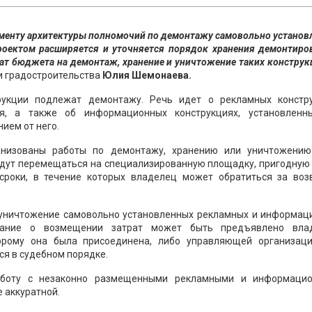
таменту архитектуры полномочий по демонтажу самовольно устано
оектом расширяется и уточняется порядок хранения демонтиро
ат бюджета на демонтаж, хранение и уничтожение таких конструк
и градостроительства
Юлия Шемонаева.
трукции подлежат демонтажу. Речь идет о рекламных констру
я, а также об информационных конструкциях, установленн
ием от него.
анизованы работы по демонтажу, хранению или уничтожению
удут перемещаться на специализированную площадку, пригодную 
сроки, в течение которых владелец может обратиться за воз
 уничтожение самовольно установленных рекламных и информац
вание о возмещении затрат может быть предъявлено вла
торому она была присоединена, либо управляющей организаци
я в судебном порядке.
работу с незаконно размещенными рекламными и информаци
 аккуратной.