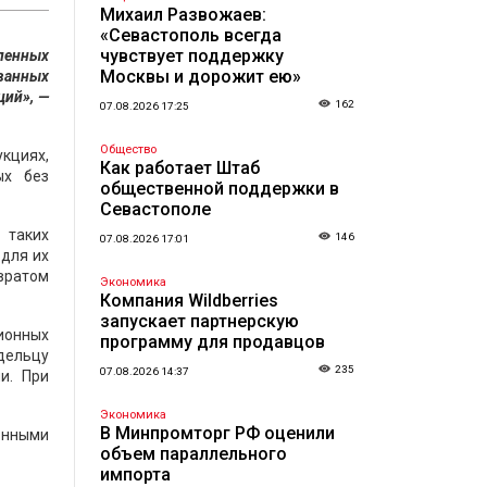
Михаил Развожаев:
«Севастополь всегда
чувствует поддержку
вленных
Москвы и дорожит ею»
ванных
ций», —
162
07.08.2026 17:25
Общество
кциях,
Как работает Штаб
ых без
общественной поддержки в
Севастополе
 таких
146
07.08.2026 17:01
для их
вратом
Экономика
Компания Wildberries
запускает партнерскую
ионных
программу для продавцов
дельцу
235
07.08.2026 14:37
и. При
Экономика
В Минпромторг РФ оценили
онными
объем параллельного
импорта