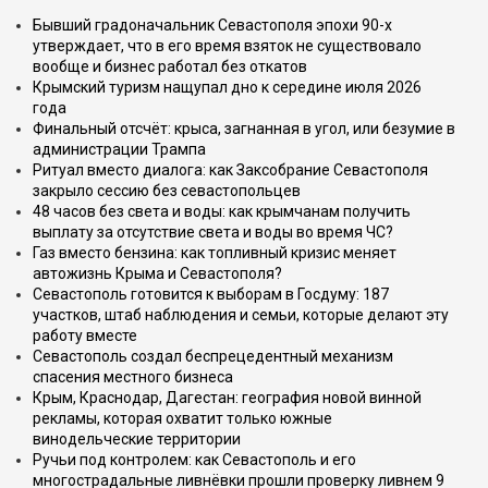
Бывший градоначальник Севастополя эпохи 90-х
утверждает, что в его время взяток не существовало
вообще и бизнес работал без откатов
Крымский туризм нащупал дно к середине июля 2026
года
Финальный отсчёт: крыса, загнанная в угол, или безумие в
администрации Трампа
Ритуал вместо диалога: как Заксобрание Севастополя
закрыло сессию без севастопольцев
48 часов без света и воды: как крымчанам получить
выплату за отсутствие света и воды во время ЧС?
Газ вместо бензина: как топливный кризис меняет
автожизнь Крыма и Севастополя?
Севастополь готовится к выборам в Госдуму: 187
участков, штаб наблюдения и семьи, которые делают эту
работу вместе
Севастополь создал беспрецедентный механизм
спасения местного бизнеса
Крым, Краснодар, Дагестан: география новой винной
рекламы, которая охватит только южные
винодельческие территории
Ручьи под контролем: как Севастополь и его
многострадальные ливнёвки прошли проверку ливнем 9