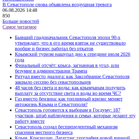
В Севастополе снова объявлена воздушная тревога
06.08.2026 14:48
850
Больше новостей
Самое читаемое
Бывший градоначальник Севастополя эпохи 90-х
утверждает, что в его время взяток не существовало
вообще и бизнес работал без откатов
Крымский туризм нащупал дно к середине июля 2026
года
Финальный отсчёт: крыса, загнанная в угол, или
безумие в администрации Трампа
Ритуал вместо диалога: как Заксобрание Севастополя
закрыло сессию без севастопольцев
48 часов без света и воды: как крымчанам получить
выплату за отсутствие света и воды во время ЧС?
Газ вместо бензина: как топливный кризис меняет
автожизнь Крыма и Севастополя?
Севастополь готовится к выборам в Госдуму: 187
участков, штаб наблюдения и семьи, которые делают эту
работу вместе
Севастополь создал беспрецедентный механизм
спасения местного бизнеса
Крым, Краснодар, Дагестан: география новой винной