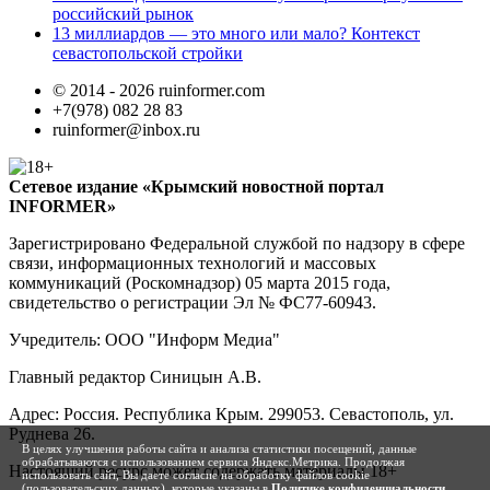
российский рынок
13 миллиардов — это много или мало? Контекст
севастопольской стройки
© 2014 - 2026 ruinformer.com
+7(978) 082 28 83
ruinformer@inbox.ru
Сетевое издание «Крымский новостной портал
INFORMER»
Зарегистрировано Федеральной службой по надзору в сфере
связи, информационных технологий и массовых
коммуникаций (Роскомнадзор) 05 марта 2015 года,
свидетельство о регистрации Эл № ФС77-60943.
Учредитель: ООО "Информ Медиа"
Главный редактор Синицын А.В.
Адрес: Россия. Республика Крым. 299053. Севастополь, ул.
Руднева 26.
В целях улучшения работы сайта и анализа статистики посещений, данные
обрабатываются с использованием сервиса Яндекс.Метрика. Продолжая
Настоящий ресурс может содержать материалы 18+
использовать сайт, Вы даете согласие на обработку файлов cookie
(пользовательских данных), которые указаны в
Политике конфиденциальности