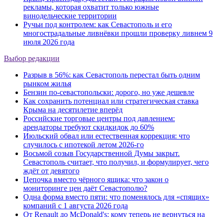
рекламы, которая охватит только южные
винодельческие территории
Ручьи под контролем: как Севастополь и его
многострадальные ливнёвки прошли проверку ливнем 9
июля 2026 года
Выбор редакции
Разрыв в 56%: как Севастополь перестал быть одним
рынком жилья
Бензин по-севастопольски: дорого, но уже дешевле
Как сохранить потенциал или стратегическая ставка
Крыма на десятилетие вперёд
Российские торговые центры под давлением:
арендаторы требуют скидкидок до 60%
Июльский обвал или естественная коррекция: что
случилось с ипотекой летом 2026-го
Восьмой созыв Государственной Думы закрыт.
Севастополь считает, что получил, и формулирует, чего
ждёт от девятого
Цепочка вместо чёрного ящика: что закон о
мониторинге цен даёт Севастополю?
Одна форма вместо пяти: что поменялось для «спящих»
компаний с 1 августа 2026 года
От Renault до McDonald's: кому теперь не вернуться на