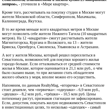
метров»,
- уточнили в «Мире квартир».
Кроме того, рассчитывать на покупку студии в Москве могут
жители Московской области, Симферополя, Махачкалы,
Калининграда, Якутска.
В то же время меньше всего квадратных метров в Москве
могут позволить себе жители Нижнего Тагила (10 квадратных
метров). На 12 «квадратов» смогут рассчитывать жители
Магнитогорска, Кургана и Волжского, на 13 – жители
Брянска, Оренбурга, Смоленска, Ульяновска и Астрахани.
А вот у жителя Москвы, который решил переселиться в
Севастополь, возможностей для покупки хорошего жилья
гораздо больше. Если отталкиваться от средней стоимости
жилья в Москве, которое оценивается в 21,1 млн руб., о чём
было сказано выше, то при желании стать обладателем
жилого объекта у моря, вполне можно его осуществить.
Напомним, по данным RealtyMag, «вторичка» в Севастополе
стоит дешевле, чем «первичка»: «однушки» - 6,9 млн руб.,
«двушки» - 8,2 млн руб., «трёшки» - 10,5 млн руб. Цены
потихоньку растут, признаков стагнации не зафиксировано.
Если, допустим, покупать жилую недвижимость Севастополя
в инвестиционных целях, то несколько «однушек» - самый