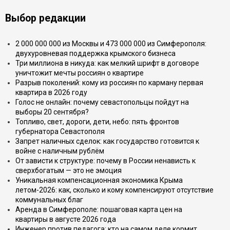
Выбор редакции
2 000 000 000 из Москвы и 473 000 000 из Симферополя:
двухуровневая поддержка крымского бизнеса
Три миллиона в никуда: как мелкий шрифт в договоре
уничтожит мечты россиян о квартире
Разрыв поколений: кому из россиян по карману первая
квартира в 2026 году
Голос не онлайн: почему севастопольцы пойдут на
выборы 20 сентября?
Топливо, свет, дороги, дети, небо: пять фронтов
губернатора Севастополя
Запрет наличных сделок: как государство готовится к
войне с наличным рублём
От зависти к структуре: почему в России ненависть к
сверхбогатым — это не эмоция
Уникальная компенсационная экономика Крыма
летом-2026: как, сколько и кому компенсируют отсутствие
коммунальных благ
Аренда в Симферополе: пошаговая карта цен на
квартиры в августе 2026 года
Инженер против педагога: кто на самом деле кормит