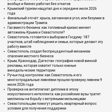
вообще и бизнес работал без откатов
Крымский туризм нащупал дно к середине июля 2026
года
Финальный отсчёт: крыса, загнанная в угол, или безумие в
администрации Трампа
Газ вместо бензина: как топливный кризис меняет
автожизнь Крыма и Севастополя?
Севастополь готовится к выборам в Госдуму: 187
участков, штаб наблюдения и семьи, которые делают эту
работу вместе
Севастополь создал беспрецедентный механизм
спасения местного бизнеса
Крым, Краснодар, Дагестан: география новой винной
рекламы, которая охватит только южные
винодельческие территории
Ручьи под контролем: как Севастополь и его
многострадальные ливнёвки прошли проверку ливнем 9
июля 2026 года
Проверка на антиплагиат диплома в эпоху
искусственного интеллекта: как российские вузы тратят
миллионы на борьбу с ветряными мельницами
Севастопольцам помогут решить квартирный вопрос:
условия для получения поддержки