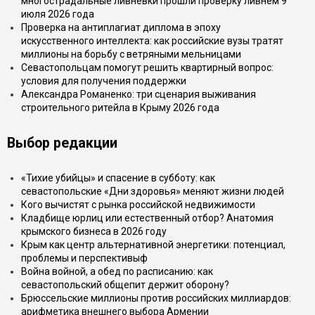
многострадальные ливнёвки прошли проверку ливнем 9
июля 2026 года
Проверка на антиплагиат диплома в эпоху
искусственного интеллекта: как российские вузы тратят
миллионы на борьбу с ветряными мельницами
Севастопольцам помогут решить квартирный вопрос:
условия для получения поддержки
Александра Романенко: три сценария выживания
строительного ритейла в Крыму 2026 года
Выбор редакции
«Тихие убийцы» и спасение в субботу: как
севастопольские «Дни здоровья» меняют жизни людей
Кого вычистят с рынка российской недвижимости
Кладбище юрлиц или естественный отбор? Анатомия
крымского бизнеса в 2026 году
Крым как центр альтернативной энергетики: потенциал,
проблемы и перспективыф
Война войной, а обед по расписанию: как
севастопольский общепит держит оборону?
Брюссельские миллионы против российских миллиардов:
арифметика внешнего выбора Армении