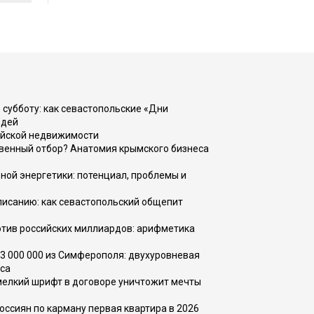
 субботу: как севастопольские «Дни
юдей
ийской недвижимости
венный отбор? Анатомия крымского бизнеса
ной энергетики: потенциал, проблемы и
списанию: как севастопольский общепит
тив российских миллиардов: арифметика
73 000 000 из Симферополя: двухуровневая
са
 мелкий шрифт в договоре уничтожит мечты
оссиян по карману первая квартира в 2026