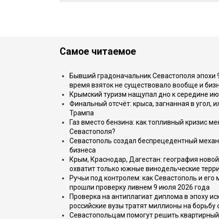
Самое читаемое
Бывший градоначальник Севастополя эпохи 90
время взяток не существовало вообще и бизн
Крымский туризм нащупал дно к середине ию
Финальный отсчёт: крыса, загнанная в угол, 
Трампа
Газ вместо бензина: как топливный кризис м
Севастополя?
Севастополь создал беспрецедентный механ
бизнеса
Крым, Краснодар, Дагестан: география новой
охватит только южные винодельческие терр
Ручьи под контролем: как Севастополь и его
прошли проверку ливнем 9 июля 2026 года
Проверка на антиплагиат диплома в эпоху иск
российские вузы тратят миллионы на борьбу
Севастопольцам помогут решить квартирный 