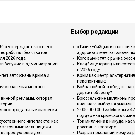
Выбор редакции
-х утверждает, что в его
«Тихие убийцы» и спасение в
ес работал без откатов
здоровья» меняют жизни л
ля 2026 года
Кого вычистят с рынка росс
или безумие в администрации
Кладбище юрлиц или естест
в 2026 году
еняет автожизнь Крыма и
Крым как центр альтернатив
перспективыф
изм спасения местного
Война войной, а обед по ра
держит оборону?
 винной рекламы, которая
Брюссельские миллионы про
итории
внешнего выбора Армении
 многострадальные ливнёвки
2 000 000 000 из Москвы и 4
поддержка крымского бизне
усственного интеллекта: как
Три миллиона в никуда: как
 с ветряными мельницами
россиян о квартире
вопрос: условия для
Разрыв поколений: кому из р