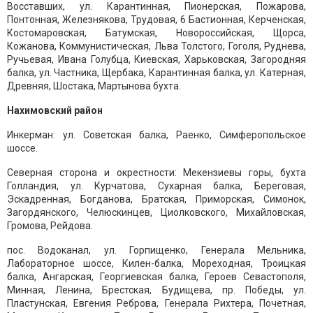
Восставших, ул. Карантинная, Пионерская, Пожарова,
Понтонная, Железнякова, Трудовая, 6 Бастионная, Керченская,
Костомаровская, Батумская, Новороссийская, Щорса,
Кожанова, Коммунистическая, Льва Толстого, Гоголя, Руднева,
Ручьевая, Ивана Голубца, Киевская, Харьковская, Загородняя
балка, ул. Частника, Щербака, Карантинная балка, ул. Катерная,
Древняя, Шостака, Мартынова бухта.
Нахимовский район
Инкерман: ул. Советская балка, Раенко, Симферопольское
шоссе.
Северная сторона и окрестности: Мекензиевы горы, бухта
Голландия, ул. Курчатова, Сухарная балка, Береговая,
Эскадренная, Богданова, Братская, Приморская, Симонок,
Загордянского, Челюскинцев, Циолковского, Михайловская,
Громова, Рейдова.
пос. Водоканал, ул. Горпищенко, Генерала Мельника,
Лабораторное шоссе, Килен-балка, Мореходная, Троицкая
балка, Ангарская, Георгиевская балка, Героев Севастополя,
Минная, Ленина, Брестская, Будищева, пр. Победы, ул.
Пластунская, Евгения Реброва, Генерала Рихтера, Почетная,