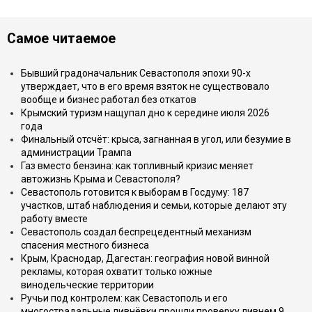
Самое читаемое
Бывший градоначальник Севастополя эпохи 90-х
утверждает, что в его время взяток не существовало
вообще и бизнес работал без откатов
Крымский туризм нащупал дно к середине июля 2026
года
Финальный отсчёт: крыса, загнанная в угол, или безумие в
администрации Трампа
Газ вместо бензина: как топливный кризис меняет
автожизнь Крыма и Севастополя?
Севастополь готовится к выборам в Госдуму: 187
участков, штаб наблюдения и семьи, которые делают эту
работу вместе
Севастополь создал беспрецедентный механизм
спасения местного бизнеса
Крым, Краснодар, Дагестан: география новой винной
рекламы, которая охватит только южные
винодельческие территории
Ручьи под контролем: как Севастополь и его
многострадальные ливнёвки прошли проверку ливнем 9