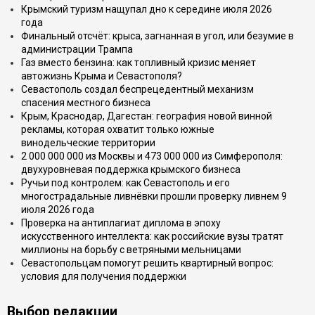
Крымский туризм нащупал дно к середине июля 2026
года
Финальный отсчёт: крыса, загнанная в угол, или безумие в
администрации Трампа
Газ вместо бензина: как топливный кризис меняет
автожизнь Крыма и Севастополя?
Севастополь создал беспрецедентный механизм
спасения местного бизнеса
Крым, Краснодар, Дагестан: география новой винной
рекламы, которая охватит только южные
винодельческие территории
2 000 000 000 из Москвы и 473 000 000 из Симферополя:
двухуровневая поддержка крымского бизнеса
Ручьи под контролем: как Севастополь и его
многострадальные ливнёвки прошли проверку ливнем 9
июля 2026 года
Проверка на антиплагиат диплома в эпоху
искусственного интеллекта: как российские вузы тратят
миллионы на борьбу с ветряными мельницами
Севастопольцам помогут решить квартирный вопрос:
условия для получения поддержки
Выбор редакции