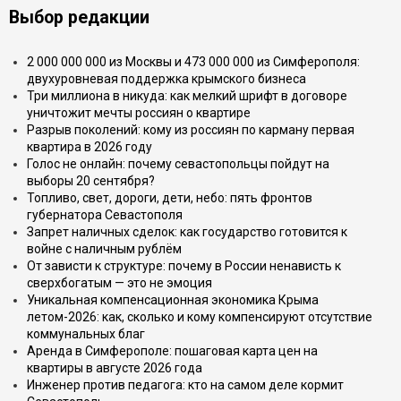
Выбор редакции
2 000 000 000 из Москвы и 473 000 000 из Симферополя:
двухуровневая поддержка крымского бизнеса
Три миллиона в никуда: как мелкий шрифт в договоре
уничтожит мечты россиян о квартире
Разрыв поколений: кому из россиян по карману первая
квартира в 2026 году
Голос не онлайн: почему севастопольцы пойдут на
выборы 20 сентября?
Топливо, свет, дороги, дети, небо: пять фронтов
губернатора Севастополя
Запрет наличных сделок: как государство готовится к
войне с наличным рублём
От зависти к структуре: почему в России ненависть к
сверхбогатым — это не эмоция
Уникальная компенсационная экономика Крыма
летом-2026: как, сколько и кому компенсируют отсутствие
коммунальных благ
Аренда в Симферополе: пошаговая карта цен на
квартиры в августе 2026 года
Инженер против педагога: кто на самом деле кормит