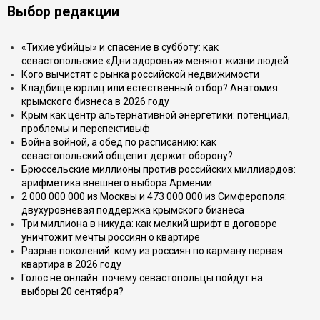
Выбор редакции
«Тихие убийцы» и спасение в субботу: как
севастопольские «Дни здоровья» меняют жизни людей
Кого вычистят с рынка российской недвижимости
Кладбище юрлиц или естественный отбор? Анатомия
крымского бизнеса в 2026 году
Крым как центр альтернативной энергетики: потенциал,
проблемы и перспективыф
Война войной, а обед по расписанию: как
севастопольский общепит держит оборону?
Брюссельские миллионы против российских миллиардов:
арифметика внешнего выбора Армении
2 000 000 000 из Москвы и 473 000 000 из Симферополя:
двухуровневая поддержка крымского бизнеса
Три миллиона в никуда: как мелкий шрифт в договоре
уничтожит мечты россиян о квартире
Разрыв поколений: кому из россиян по карману первая
квартира в 2026 году
Голос не онлайн: почему севастопольцы пойдут на
выборы 20 сентября?