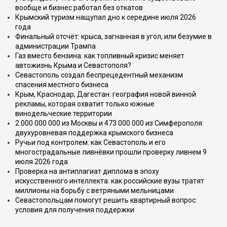
вообще и бизнес работал без откатов
Крымский туризм нащупал дно к середине июля 2026
года
Финальный отсчёт: крыса, загнанная в угол, или безумие в
администрации Трампа
Газ вместо бензина: как топливный кризис меняет
автожизнь Крыма и Севастополя?
Севастополь создал беспрецедентный механизм
спасения местного бизнеса
Крым, Краснодар, Дагестан: география новой винной
рекламы, которая охватит только южные
винодельческие территории
2 000 000 000 из Москвы и 473 000 000 из Симферополя:
двухуровневая поддержка крымского бизнеса
Ручьи под контролем: как Севастополь и его
многострадальные ливнёвки прошли проверку ливнем 9
июля 2026 года
Проверка на антиплагиат диплома в эпоху
искусственного интеллекта: как российские вузы тратят
миллионы на борьбу с ветряными мельницами
Севастопольцам помогут решить квартирный вопрос:
условия для получения поддержки