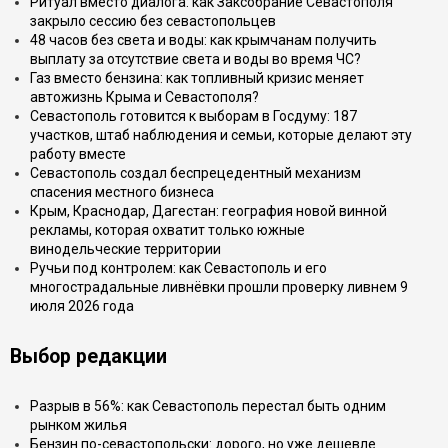
Ритуал вместо диалога: как Заксобрание Севастополя
закрыло сессию без севастопольцев
48 часов без света и воды: как крымчанам получить
выплату за отсутствие света и воды во время ЧС?
Газ вместо бензина: как топливный кризис меняет
автожизнь Крыма и Севастополя?
Севастополь готовится к выборам в Госдуму: 187
участков, штаб наблюдения и семьи, которые делают эту
работу вместе
Севастополь создал беспрецедентный механизм
спасения местного бизнеса
Крым, Краснодар, Дагестан: география новой винной
рекламы, которая охватит только южные
винодельческие территории
Ручьи под контролем: как Севастополь и его
многострадальные ливнёвки прошли проверку ливнем 9
июля 2026 года
Выбор редакции
Разрыв в 56%: как Севастополь перестал быть одним
рынком жилья
Бензин по-севастопольски: дорого, но уже дешевле