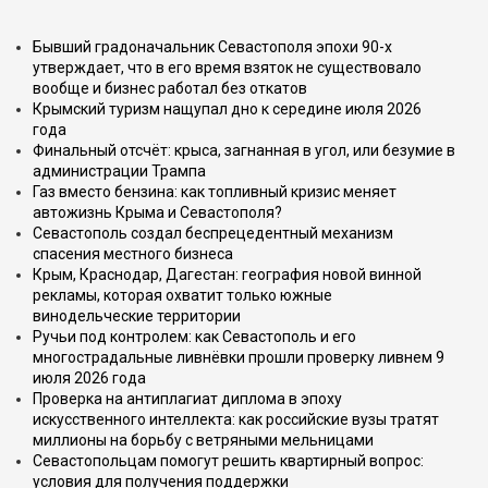
Бывший градоначальник Севастополя эпохи 90-х
утверждает, что в его время взяток не существовало
вообще и бизнес работал без откатов
Крымский туризм нащупал дно к середине июля 2026
года
Финальный отсчёт: крыса, загнанная в угол, или безумие в
администрации Трампа
Газ вместо бензина: как топливный кризис меняет
автожизнь Крыма и Севастополя?
Севастополь создал беспрецедентный механизм
спасения местного бизнеса
Крым, Краснодар, Дагестан: география новой винной
рекламы, которая охватит только южные
винодельческие территории
Ручьи под контролем: как Севастополь и его
многострадальные ливнёвки прошли проверку ливнем 9
июля 2026 года
Проверка на антиплагиат диплома в эпоху
искусственного интеллекта: как российские вузы тратят
миллионы на борьбу с ветряными мельницами
Севастопольцам помогут решить квартирный вопрос:
условия для получения поддержки