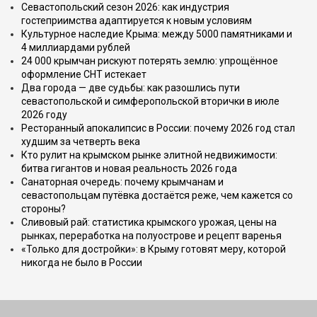
Севастопольский сезон 2026: как индустрия
гостеприимства адаптируется к новым условиям
Культурное наследие Крыма: между 5000 памятниками и
4 миллиардами рублей
24 000 крымчан рискуют потерять землю: упрощённое
оформление СНТ истекает
Два города — две судьбы: как разошлись пути
севастопольской и симферопольской вторички в июле
2026 году
Ресторанный апокалипсис в России: почему 2026 год стал
худшим за четверть века
Кто рулит на крымском рынке элитной недвижимости:
битва гигантов и новая реальность 2026 года
Санаторная очередь: почему крымчанам и
севастопольцам путёвка достаётся реже, чем кажется со
стороны?
Сливовый рай: статистика крымского урожая, цены на
рынках, переработка на полуострове и рецепт варенья
«Только для достройки»: в Крыму готовят меру, которой
никогда не было в России