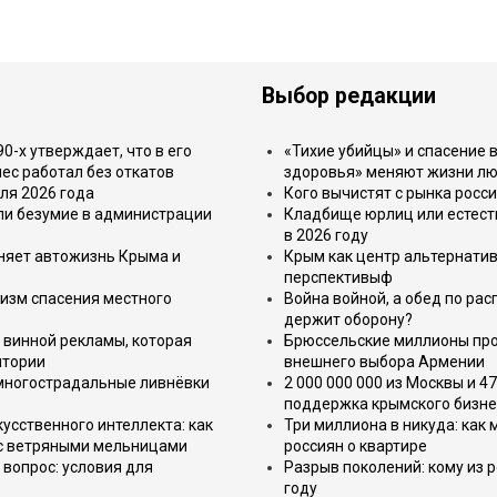
Выбор редакции
-х утверждает, что в его
«Тихие убийцы» и спасение в
ес работал без откатов
здоровья» меняют жизни л
ля 2026 года
Кого вычистят с рынка росс
или безумие в администрации
Кладбище юрлиц или естест
в 2026 году
еняет автожизнь Крыма и
Крым как центр альтернатив
перспективыф
изм спасения местного
Война войной, а обед по ра
держит оборону?
 винной рекламы, которая
Брюссельские миллионы про
итории
внешнего выбора Армении
 многострадальные ливнёвки
2 000 000 000 из Москвы и 4
поддержка крымского бизне
усственного интеллекта: как
Три миллиона в никуда: как
 с ветряными мельницами
россиян о квартире
вопрос: условия для
Разрыв поколений: кому из р
году