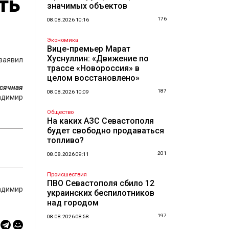
ть
значимых объектов
176
08.08.2026 10:16
Экономика
Вице-премьер Марат
Хуснуллин: «Движение по
 заявил
трассе «Новороссия» в
целом восстановлено»
есячная
187
08.08.2026 10:09
ладимир
Общество
На каких АЗС Севастополя
будет свободно продаваться
топливо?
201
08.08.2026 09:11
Происшествия
ПВО Севастополя сбило 12
адимир
украинских беспилотников
над городом
197
08.08.2026 08:58