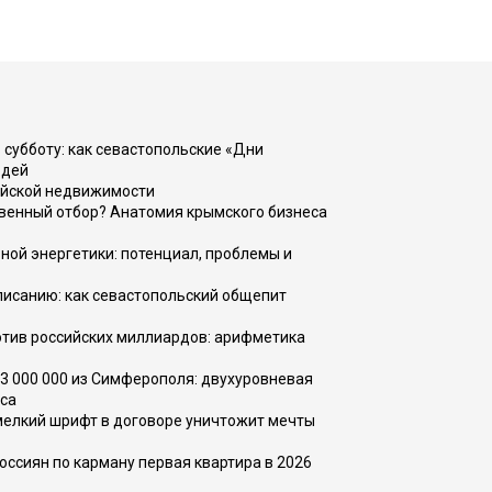
 субботу: как севастопольские «Дни
юдей
ийской недвижимости
венный отбор? Анатомия крымского бизнеса
ной энергетики: потенциал, проблемы и
списанию: как севастопольский общепит
тив российских миллиардов: арифметика
73 000 000 из Симферополя: двухуровневая
са
 мелкий шрифт в договоре уничтожит мечты
оссиян по карману первая квартира в 2026