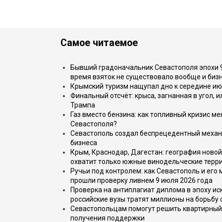
Самое читаемое
Бывший градоначальник Севастополя эпохи 90
время взяток не существовало вообще и бизн
Крымский туризм нащупал дно к середине ию
Финальный отсчёт: крыса, загнанная в угол, 
Трампа
Газ вместо бензина: как топливный кризис м
Севастополя?
Севастополь создал беспрецедентный механ
бизнеса
Крым, Краснодар, Дагестан: география новой
охватит только южные винодельческие терр
Ручьи под контролем: как Севастополь и его
прошли проверку ливнем 9 июля 2026 года
Проверка на антиплагиат диплома в эпоху иск
российские вузы тратят миллионы на борьбу
Севастопольцам помогут решить квартирный 
получения поддержки