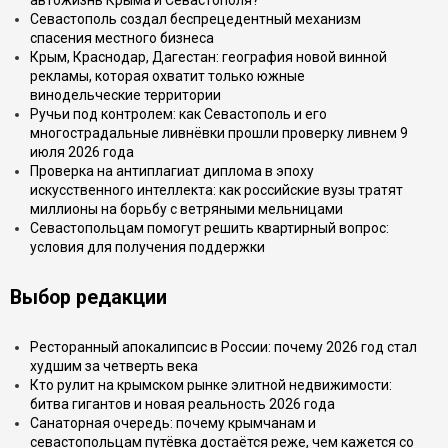
автожизнь Крыма и Севастополя?
Севастополь создал беспрецедентный механизм
спасения местного бизнеса
Крым, Краснодар, Дагестан: география новой винной
рекламы, которая охватит только южные
винодельческие территории
Ручьи под контролем: как Севастополь и его
многострадальные ливнёвки прошли проверку ливнем 9
июля 2026 года
Проверка на антиплагиат диплома в эпоху
искусственного интеллекта: как российские вузы тратят
миллионы на борьбу с ветряными мельницами
Севастопольцам помогут решить квартирный вопрос:
условия для получения поддержки
Выбор редакции
Ресторанный апокалипсис в России: почему 2026 год стал
худшим за четверть века
Кто рулит на крымском рынке элитной недвижимости:
битва гигантов и новая реальность 2026 года
Санаторная очередь: почему крымчанам и
севастопольцам путёвка достаётся реже, чем кажется со