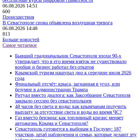
бесплатные курсы цифровой грамотности
06.08.2026 14:51
600
Происшествия
В Севастополе снова объявлена воздушная тревога
06.08.2026 14:48
813
Больше новостей
Самое читаемое
Бывший градоначальник Севастополя эпохи 90-х
утверждает, что в его время взяток не существовало
вообще и бизнес работал без откатов
Крымский туризм нащупал дно к середине июля 2026
года
Финальный отсчёт: крыса, загнанная в угол, или
безумие в администрации Трампа
Ритуал вместо диалога: как Заксобрание Севастополя
закрыло сессию без севастопольцев
48 часов без света и воды: как крымчанам получить
выплату за отсутствие света и воды во время ЧС?
Газ вместо бензина: как топливный кризис меняет
автожизнь Крыма и Севастополя?
Севастополь готовится к выборам в Госдуму: 187
участков, штаб наблюдения и семьи, которые делают эту