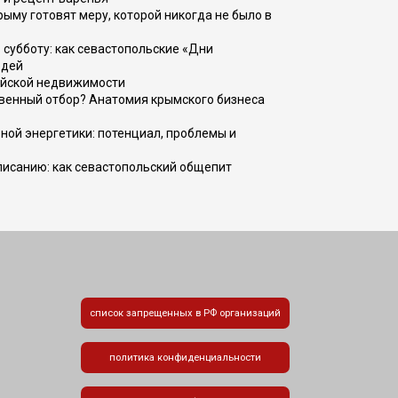
рыму готовят меру, которой никогда не было в
 субботу: как севастопольские «Дни
юдей
ийской недвижимости
венный отбор? Анатомия крымского бизнеса
ной энергетики: потенциал, проблемы и
списанию: как севастопольский общепит
список запрещенных в РФ организаций
политика конфиденциальности