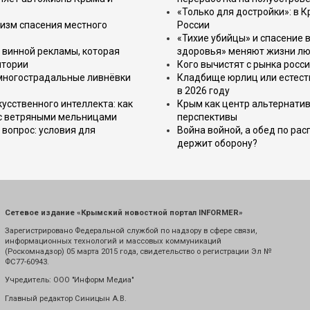
«Только для достройки»: в К
изм спасения местного
России
«Тихие убийцы» и спасение в
 винной рекламы, которая
здоровья» меняют жизни л
итории
Кого вычистят с рынка росс
 многострадальные ливнёвки
Кладбище юрлиц или естест
в 2026 году
усственного интеллекта: как
Крым как центр альтернатив
 с ветряными мельницами
перспективы
вопрос: условия для
Война войной, а обед по ра
держит оборону?
Сетевое издание «Крымский новостной портал INFORMER»
Зарегистрировано Федеральной службой по надзору в сфере связи,
информационных технологий и массовых коммуникаций
(Роскомнадзор) 05 марта 2015 года, свидетельство о регистрации Эл №
ФС77-60943.
Учредитель: ООО "Информ Медиа"
Главный редактор Синицын А.В.