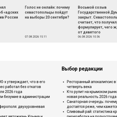
нял
Голос не онлайн: почему
Восьмой созыв
об «адских
севастопольцы пойдут
Государственной Ду
ив России
на выборы 20 сентября?
закрыт. Севастопол
считает, что получил,
формулирует, чего 
от девятого
07.08.2026 15:11
06.08.2026 10:36
Выбор редакции
-х утверждает, что в его
Ресторанный апокалипсис в 
ес работал без откатов
четверть века
ля 2026 года
Кто рулит на крымском рынк
или безумие в администрации
новая реальность 2026 года
Санаторная очередь: почем
имферополя: двухуровневая
достаётся реже, чем кажетс
Сливовый рай: статистика к
еняет автожизнь Крыма и
переработка на полуострове