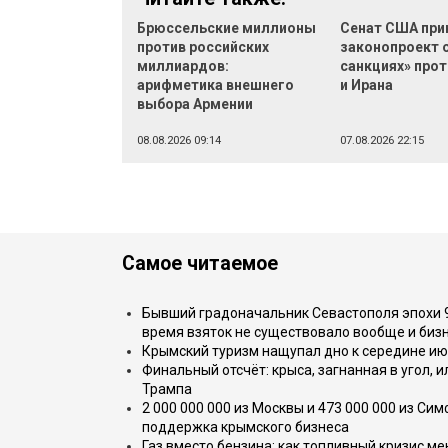
Брюссельские миллионы
Сенат США при
против российских
законопроект 
миллиардов:
санкциях» прот
арифметика внешнего
и Ирана
выбора Армении
08.08.2026 09:14
07.08.2026 22:15
Самое читаемое
Бывший градоначальник Севастополя эпохи 90
время взяток не существовало вообще и бизн
Крымский туризм нащупал дно к середине ию
Финальный отсчёт: крыса, загнанная в угол, 
Трампа
2 000 000 000 из Москвы и 473 000 000 из С
поддержка крымского бизнеса
Газ вместо бензина: как топливный кризис м