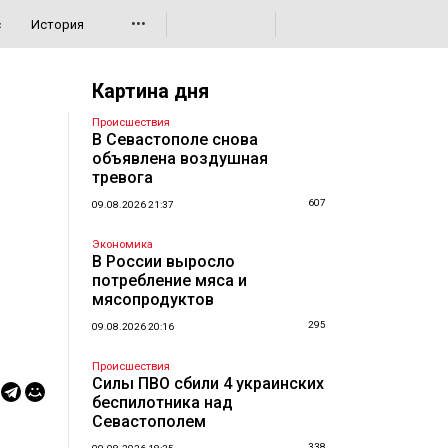
•••
с
История
Картина дня
Происшествия
В Севастополе снова
объявлена воздушная
тревога
607
09.08.2026 21:37
Экономика
В России выросло
потребление мяса и
мясопродуктов
295
09.08.2026 20:16
Происшествия
Силы ПВО сбили 4 украинских
беспилотника над
Севастополем
338