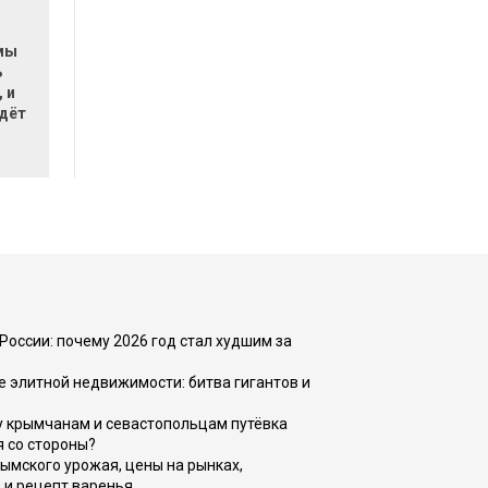
мы
ь
 и
ждёт
России: почему 2026 год стал худшим за
е элитной недвижимости: битва гигантов и
у крымчанам и севастопольцам путёвка
я со стороны?
рымского урожая, цены на рынках,
 и рецепт варенья