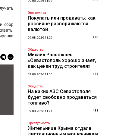
437
09.08.2026 11:33
лучать
Экономика
Покупать или продавать: как
россияне распоряжаются
и сбор
валютой
живать,
тировки
413
09.08.2026 11:29
Общество
Михаил Развожаев:
«Севастополь хорошо знает,
как ценен труд строителя»
413
09.08.2026 11:00
Общество
На каких АЗС Севастополя
будет свободно продаваться
топливо?
431
09.08.2026 11:21
Преступность
Жительница Крыма отдала
дистанционным мошенникам