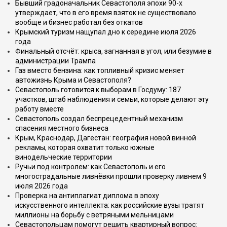
Бывший градоначальник Севастополя эпохи 90-х
утверждает, что в его время взяток не существовало
вообще и бизнес работал без откатов
Крымский туризм нащупал дно к середине июля 2026
года
Финальный отсчёт: крыса, загнанная в угол, или безумие в
администрации Трампа
Газ вместо бензина: как топливный кризис меняет
автожизнь Крыма и Севастополя?
Севастополь готовится к выборам в Госдуму: 187
участков, штаб наблюдения и семьи, которые делают эту
работу вместе
Севастополь создал беспрецедентный механизм
спасения местного бизнеса
Крым, Краснодар, Дагестан: география новой винной
рекламы, которая охватит только южные
винодельческие территории
Ручьи под контролем: как Севастополь и его
многострадальные ливнёвки прошли проверку ливнем 9
июля 2026 года
Проверка на антиплагиат диплома в эпоху
искусственного интеллекта: как российские вузы тратят
миллионы на борьбу с ветряными мельницами
Севастопольцам помогут решить квартирный вопрос: