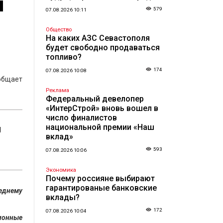
и
579
07.08.2026 10:11
Общество
На каких АЗС Севастополя
будет свободно продаваться
топливо?
174
07.08.2026 10:08
общает
Реклама
Федеральный девелопер
«ИнтерСтрой» вновь вошел в
число финалистов
национальной премии «Наш
й
вклад»
593
07.08.2026 10:06
Экономика
Почему россияне выбирают
гарантированые банковские
еднему
вклады?
172
07.08.2026 10:04
ионные