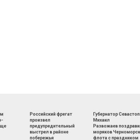
ом
Российский фрегат
Губернатор Севасто
о-
произвел
Михаил
ище
предупредительный
Развожаев поздрави
к
выстрел в районе
моряков Черноморс
побережья
флота с праздником