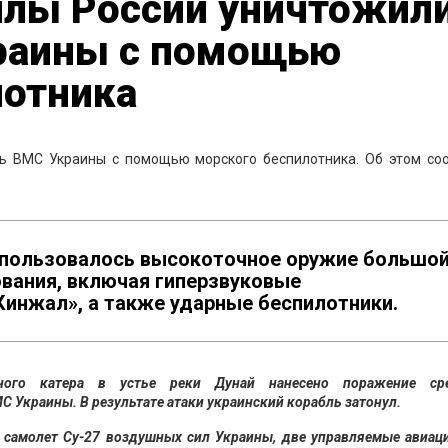
лы России уничтожил
раины с помощью
лотника
ь ВМС Украины с помощью морского беспилотника. Об этом со
использовалось высокоточное оружие большо
вания, включая гиперзвуковые
Кинжал», а также ударные беспилотники.
ного катера в устье реки Дунай нанесено поражение ср
Украины. В результате атаки украинский корабль затонул.
самолет Су-27 воздушных сил Украины, две управляемые авиац