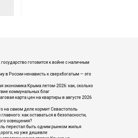
 государство готовится к войне с наличным
ему в России ненависть к сверхбогатым — это
 экономика Крыма летом-2026: как, сколько
твие коммунальных благ
говая карта цен на квартиры в августе 2026
то на самом деле кормит Севастополь
главного: как оставаться в безопасности,
ого освещения?
оль перестал быть одним рынком жилья
дорого, но уже дешевле