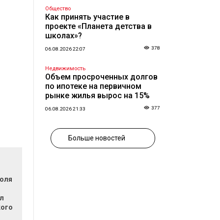
Общество
Как принять участие в
проекте «Планета детства в
школах»?
378
06.08.2026 22:07
Недвижимость
Объем просроченных долгов
по ипотеке на первичном
рынке жилья вырос на 15%
377
06.08.2026 21:33
Больше новостей
поля
л
кого