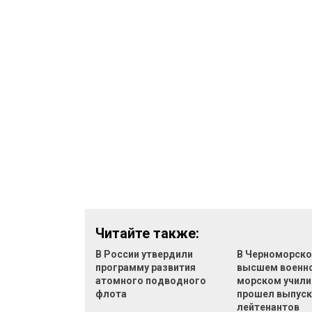
Читайте также:
В России утвердили
В Черноморск
программу развития
высшем военн
атомного подводного
морском учил
флота
прошел выпус
лейтенантов