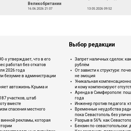
Великобритании
16.06.2026 21:07
13.05.2026 09:52
Выбор редакции
-х утверждает, что в его
Запрет наличных сделок: как
ес работал без откатов
рублём
ля 2026 года
От зависти к структуре: поч
или безумие в администрации
не эмоция
Уникальная компенсационная
еняет автожизнь Крыма и
и кому компенсируют отсутс
Аренда в Симферополе: поша
187 участков, штаб
года
оту вместе
Инженер против педагога: к
изм спасения местного
Временные неудобства ради 
пока Севастополь без уличн
 винной рекламы, которая
Разрыв в 56%: как Севастоп
итории
Бензин по-севастопольски: 