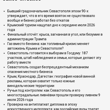
Бывший градоначальник Севастополя эпохи 90-х
утверждает, что в его время взяток не существовало
вообще и бизнес работал без откатов
Крымский туризм нащупал дно к середине июля 2026
года
Финальный отсчёт: крыса, загнанная в угол, или безумие в
администрации Трампа
Газ вместо бензина: как топливный кризис меняет
автожизнь Крыма и Севастополя?
Севастополь готовится к выборам в Госдуму: 187
участков, штаб наблюдения и семьи, которые делают эту
работу вместе
Севастополь создал беспрецедентный механизм
спасения местного бизнеса
Крым, Краснодар, Дагестан: география новой винной
рекламы, которая охватит только южные
винодельческие территории
Ручьи под контролем: как Севастополь и его
многострадальные ливнёвки прошли проверку ливнем 9
июля 2026 года
Проверка на антиплагиат диплома в эпоху
искусственного интеллекта: как российские вузы тратят