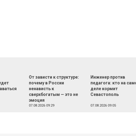
От зависти к структуре:
Инженер против
удет
почему в России
педагога: кто на са
аваться
ненависть к
деле кормит
сверхбогатым — это не
Севастополь
эмоция
07.08.2026 09:29
07.08.2026 09:05