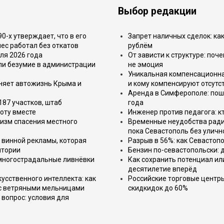
Выбор редакции
-х утверждает, что в его
Запрет наличных сделок: как
ес работал без откатов
рублём
ля 2026 года
От зависти к структуре: поч
или безумие в администрации
не эмоция
Уникальная компенсационная
еняет автожизнь Крыма и
и кому компенсируют отсутс
Аренда в Симферополе: поша
187 участков, штаб
года
оту вместе
Инженер против педагога: к
изм спасения местного
Временные неудобства ради 
пока Севастополь без уличн
 винной рекламы, которая
Разрыв в 56%: как Севастоп
итории
Бензин по-севастопольски: 
 многострадальные ливнёвки
Как сохранить потенциал ил
десятилетие вперёд
усственного интеллекта: как
Российские торговые центр
 с ветряными мельницами
скидкидок до 60%
вопрос: условия для