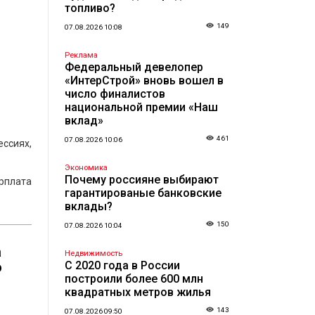
топливо?
149
07.08.2026 10:08
Реклама
Федеральный девелопер
«ИнтерСтрой» вновь вошел в
число финалистов
национальной премии «Наш
вклад»
461
07.08.2026 10:06
ссиях,
Экономика
Почему россияне выбирают
арплата
гарантированые банковские
вклады?
150
07.08.2026 10:04
а
Недвижимость
ю
С 2020 года в России
построили более 600 млн
квадратных метров жилья
143
07.08.2026 09:50