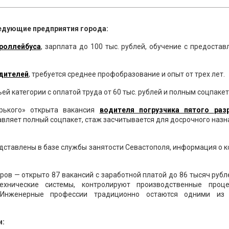
едующие предприятия города:
троллейбуса
, зарплата до 100 тыс. рублей, обучение с предоста
одителей
, требуется среднее профобразование и опыт от трех лет.
ей категории с оплатой труда от 60 тыс. рублей и полным соцпакет
орького» открыта вакансия
водителя погрузчика пятого
раз
тавляет полный соцпакет, стаж засчитывается для досрочного наз
редставлены в базе службы занятости Севастополя, информация о 
ов — открыто 87 вакансий с заработной платой до 86 тысяч рубл
ехнические системы, контролируют производственные проц
. Инженерные профессии традиционно остаются одними из
и: