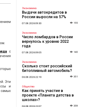
Экономика
Выдачи автокредитов в
России выросли на 57%
влением
155
07.08.2026 09:30
Экономика
Число ломбардов в России
вернулось к уровню 2022
ом.
года
ряда
с
140
07.08.2026 09:05
начения
Экономика
Сколько стоит российский
которых
битопливный автомобиль?
351
06.08.2026 22:19
ей. Эти
ессы и
Общество
Как принять участие в
 самых
проекте «Планета детства в
школах»?
359
06.08.2026 22:07