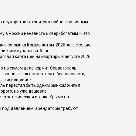
 государство готовится к войне с наличным
ему в России ненависть к сверхбогатым — это
 экономика Крыма летом-2026: как, сколько
твие коммунальных благ
говая карта цен на квартиры в августе 2026
то на самом деле кормит Севастополь
главного: как оставаться в безопасности,
ого освещения?
оль перестал быть одним рынком жилья
дорого, но уже дешевле
и стратегическая ставка Крыма на
ы под давлением: арендаторы требуют