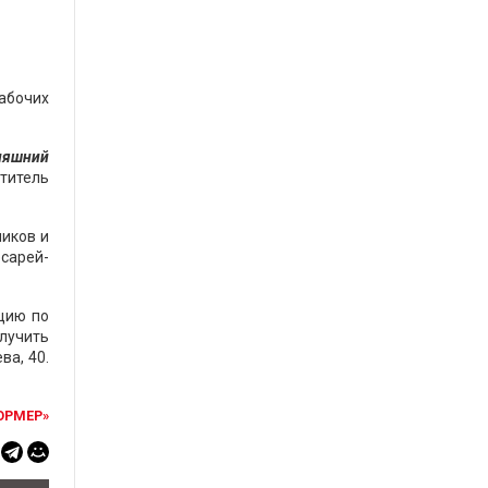
рабочих
дняшний
титель
ников и
сарей-
цию по
лучить
ва, 40.
ОРМЕР»