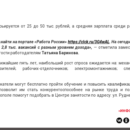
ьируется от 25 до 50 тыс. рублей, а средняя зарплата среди 
найти на портале «Работа России»
https://clck.ru/3G4wAL
. На сего
2,8 тыс. вакансий с разным уровнем дохода»,
— отметила замес
ятости работодателям
Татьяна Баринова.
лижайшие пять лет, наибольший рост спроса ожидается на: меха
ителей; рабочих-отделочников; электромонтажников; сле
скатели могут бесплатно пройти обучение и повысить квалифика
позволит им стать конкурентоспособнее на рынке труда и по
поле помогут подобрать в Центре занятости по адресу: ул. Рудне
«ИНФ