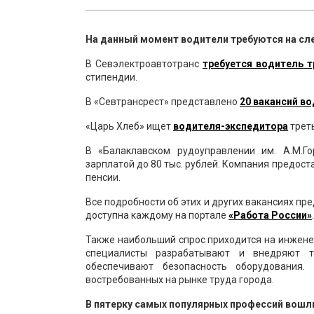
На данный момент водители требуются на сл
В Севэлектроавтотранс
требуется водитель 
стипендии.
В «Севтрансрест» представлено
20 вакансий в
«Царь Хлеб» ищет
водителя-экспедитора
треть
В «Балаклавском рудоуправлении им. А.М.Г
зарплатой до 80 тыс. рублей. Компания предос
пенсии.
Все подробности об этих и других вакансиях п
доступна каждому на портале
«Работа
России»
.
Также наибольший спрос приходится на инженер
специалисты разрабатывают и внедряют т
обеспечивают безопасность оборудования
востребованных на рынке труда города.
В пятерку самых популярных профессий вошл