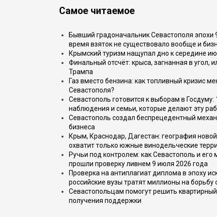
Самое читаемое
Бывший градоначальник Севастополя эпохи 90
время взяток не существовало вообще и бизн
Крымский туризм нащупал дно к середине ию
Финальный отсчёт: крыса, загнанная в угол, 
Трампа
Газ вместо бензина: как топливный кризис м
Севастополя?
Севастополь готовится к выборам в Госдуму: 
наблюдения и семьи, которые делают эту раб
Севастополь создал беспрецедентный механ
бизнеса
Крым, Краснодар, Дагестан: география новой
охватит только южные винодельческие терр
Ручьи под контролем: как Севастополь и его
прошли проверку ливнем 9 июля 2026 года
Проверка на антиплагиат диплома в эпоху иск
российские вузы тратят миллионы на борьбу
Севастопольцам помогут решить квартирный 
получения поддержки