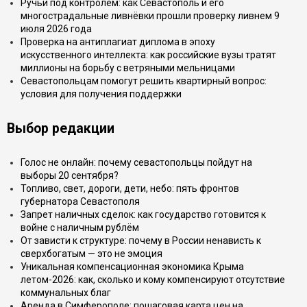
Ручьи под контролем: как Севастополь и его
многострадальные ливнёвки прошли проверку ливнем 9
июля 2026 года
Проверка на антиплагиат диплома в эпоху
искусственного интеллекта: как российские вузы тратят
миллионы на борьбу с ветряными мельницами
Севастопольцам помогут решить квартирный вопрос:
условия для получения поддержки
Выбор редакции
Голос не онлайн: почему севастопольцы пойдут на
выборы 20 сентября?
Топливо, свет, дороги, дети, небо: пять фронтов
губернатора Севастополя
Запрет наличных сделок: как государство готовится к
войне с наличным рублём
От зависти к структуре: почему в России ненависть к
сверхбогатым — это не эмоция
Уникальная компенсационная экономика Крыма
летом-2026: как, сколько и кому компенсируют отсутствие
коммунальных благ
Аренда в Симферополе: пошаговая карта цен на