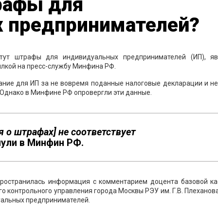
рафы для
 предпринимателей?
тут штрафы для индивидуальных предпринимателей (ИП), яв
ылкой на пресс-службу Минфина РФ.
зание для ИП за не вовремя поданные налоговые декларации и н
 Однако в Минфине РФ опровергли эти данные.
я о штрафах] не соответствует
ули в Минфин РФ.
спространилась информация с комментарием доцента базовой к
го контрольного управления города Москвы РЭУ им. Г.В. Плеханов
альных предпринимателей.