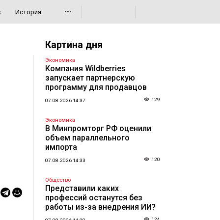
•••
с
История
Картина дня
Экономика
Компания Wildberries
запускает партнерскую
программу для продавцов
129
07.08.2026 14:37
Экономика
В Минпромторг РФ оценили
объем параллельного
импорта
120
07.08.2026 14:33
Общество
Представили каких
профессий останутся без
работы из-за внедрения ИИ?
124