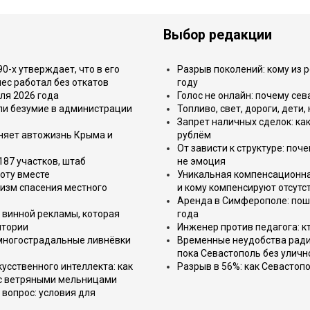
Выбор редакции
-х утверждает, что в его
Разрыв поколений: кому из р
ес работал без откатов
году
ля 2026 года
Голос не онлайн: почему се
или безумие в администрации
Топливо, свет, дороги, дети
Запрет наличных сделок: как
еняет автожизнь Крыма и
рублём
От зависти к структуре: поч
187 участков, штаб
не эмоция
оту вместе
Уникальная компенсационная
изм спасения местного
и кому компенсируют отсутс
Аренда в Симферополе: поша
 винной рекламы, которая
года
итории
Инженер против педагога: к
 многострадальные ливнёвки
Временные неудобства ради 
пока Севастополь без уличн
усственного интеллекта: как
Разрыв в 56%: как Севастоп
 с ветряными мельницами
вопрос: условия для