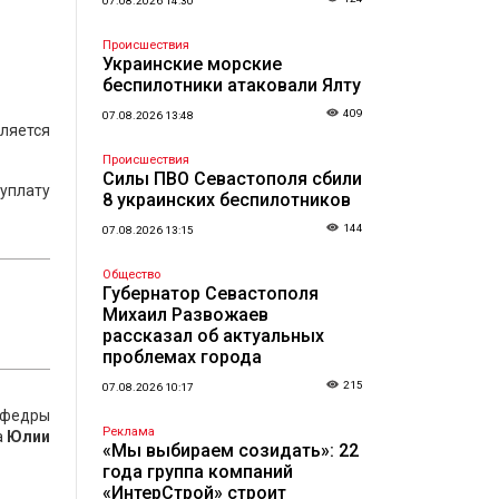
07.08.2026 14:30
Происшествия
Украинские морские
беспилотники атаковали Ялту
409
07.08.2026 13:48
ляется
Происшествия
Силы ПВО Севастополя сбили
еуплату
8 украинских беспилотников
144
07.08.2026 13:15
Общество
Губернатор Севастополя
Михаил Развожаев
рассказал об актуальных
проблемах города
215
07.08.2026 10:17
афедры
Реклама
а
Юлии
«Мы выбираем созидать»: 22
года группа компаний
«ИнтерСтрой» строит