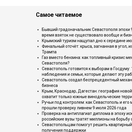
Самое читаемое
Бывший градоначальник Севастополя эпохи 90
время взяток не существовало вообще и бизн
Крымский туризм нащупал дно к середине ию
Финальный отсчёт: крыса, загнанная в угол, 
Трампа
Газ вместо бензина: как топливный кризис м
Севастополя?
Севастополь готовится к выборам в Госдуму: 
наблюдения и семьи, которые делают эту раб
Севастополь создал беспрецедентный механ
бизнеса
Крым, Краснодар, Дагестан: география новой
охватит только южные винодельческие терр
Ручьи под контролем: как Севастополь и его
прошли проверку ливнем 9 июля 2026 года
Проверка на антиплагиат диплома в эпоху иск
российские вузы тратят миллионы на борьбу
Севастопольцам помогут решить квартирный 
получения поддержки