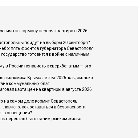
оссиян по карману первая квартира в 2026
вастопольцы пойдут на выборы 20 сентября?
, небо: пять фронтов губернатора Севастополя
 государство готовится к войне с наличным
ему в России ненависть к сверхбогатым — это
 экономика Крыма летом-2026: как, сколько
твие коммунальных благ
говая карта цен на квартиры в августе 2026
то на самом деле кормит Севастополь
главного: как оставаться в безопасности,
ого освещения?
оль перестал быть одним рынком жилья